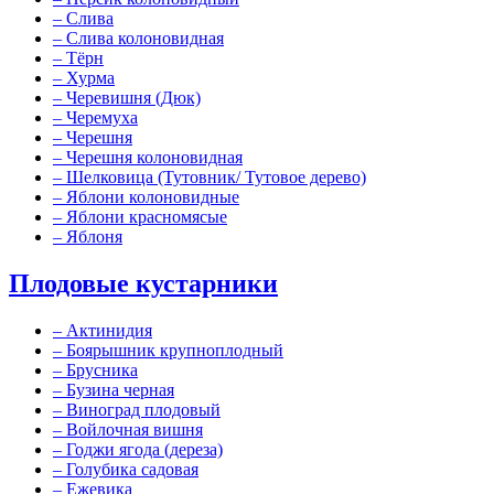
–
Слива
–
Слива колоновидная
–
Тёрн
–
Хурма
–
Черевишня (Дюк)
–
Черемуха
–
Черешня
–
Черешня колоновидная
–
Шелковица (Тутовник/ Тутовое дерево)
–
Яблони колоновидные
–
Яблони красномясые
–
Яблоня
Плодовые кустарники
–
Актинидия
–
Боярышник крупноплодный
–
Брусника
–
Бузина черная
–
Виноград плодовый
–
Войлочная вишня
–
Годжи ягода (дереза)
–
Голубика садовая
–
Ежевика