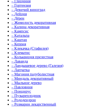
–
Глициния
–
Гортензия
–
Девичий виноград
–
Дейция
–
Дёрен
–
Жимолость декоративная
–
Калина декоративная
–
Кампсис
–
Катальпа
–
Каштан
–
Керрия
–
Клекачка (Стафилея)
–
Клематис
–
Кольквиция прелестная
–
Лаванда
–
Ландышевое дерево (Галезия)
–
Лапчатка
–
Магония падуболистная
–
Миндаль декоративный
–
Мыльное дерево
–
Павловния
–
Понцирус
–
Пузыреплодник
–
Рододендрон
–
Розмарин лекарственный