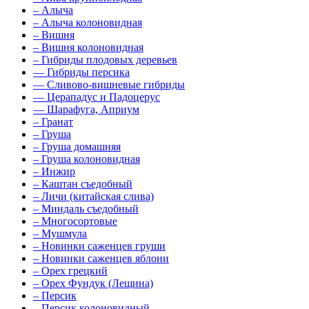
–
Алыча
–
Алыча колоновидная
–
Вишня
–
Вишня колоновидная
–
Гибриды плодовых деревьев
––
Гибриды персика
––
Сливово-вишневые гибриды
––
Церападус и Падоцерус
––
Шарафуга, Априум
–
Гранат
–
Груша
–
Груша домашняя
–
Груша колоновидная
–
Инжир
–
Каштан съедобный
–
Личи (китайская слива)
–
Миндаль съедобный
–
Многосортовые
–
Мушмула
–
Новинки саженцев груши
–
Новинки саженцев яблони
–
Орех грецкий
–
Орех Фундук (Лещина)
–
Персик
–
Персик колоновидный