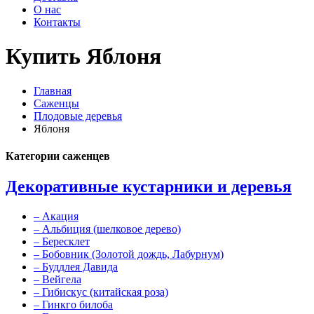
О нас
Контакты
Купить Яблоня
Главная
Саженцы
Плодовые деревья
Яблоня
Категории саженцев
Декоративные кустарники и деревья
–
Акация
–
Альбиция (шелковое дерево)
–
Бересклет
–
Бобовник (Золотой дождь, Лабурнум)
–
Буддлея Давида
–
Вейгела
–
Гибискус (китайская роза)
–
Гинкго билоба