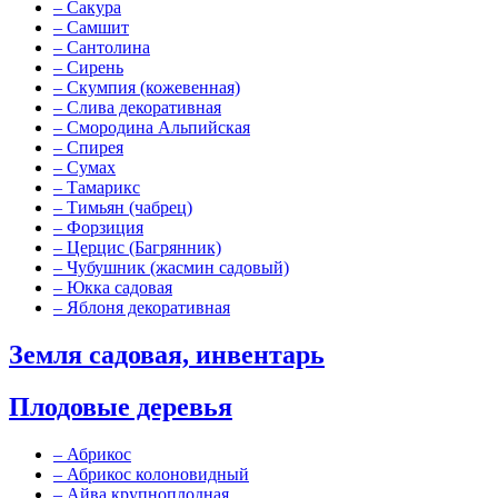
–
Сакура
–
Самшит
–
Сантолина
–
Сирень
–
Скумпия (кожевенная)
–
Слива декоративная
–
Смородина Альпийская
–
Спирея
–
Сумах
–
Тамарикс
–
Тимьян (чабрец)
–
Форзиция
–
Церцис (Багрянник)
–
Чубушник (жасмин садовый)
–
Юкка садовая
–
Яблоня декоративная
Земля садовая, инвентарь
Плодовые деревья
–
Абрикос
–
Абрикос колоновидный
–
Айва крупноплодная