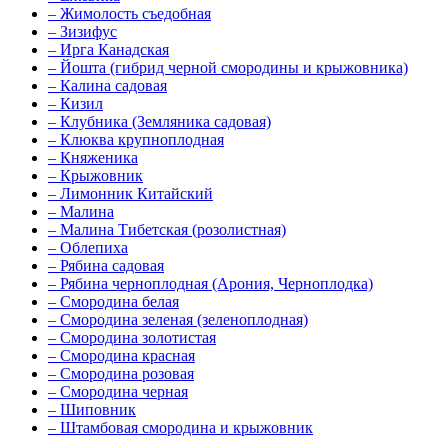
–
Жимолость съедобная
–
Зизифус
–
Ирга Канадская
–
Йошта (гибрид черной смородины и крыжовника)
–
Калина садовая
–
Кизил
–
Клубника (Земляника садовая)
–
Клюква крупноплодная
–
Княженика
–
Крыжовник
–
Лимонник Китайский
–
Малина
–
Малина Тибетская (розолистная)
–
Облепиха
–
Рябина садовая
–
Рябина черноплодная (Арония, Черноплодка)
–
Смородина белая
–
Смородина зеленая (зеленоплодная)
–
Смородина золотистая
–
Смородина красная
–
Смородина розовая
–
Смородина черная
–
Шиповник
–
Штамбовая смородина и крыжовник