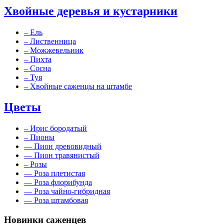
Хвойные деревья и кустарники
–
Ель
–
Лиственница
–
Можжевельник
–
Пихта
–
Сосна
–
Туя
–
Хвойные саженцы на штамбе
Цветы
–
Ирис бородатый
–
Пионы
––
Пион древовидный
––
Пион травянистый
–
Розы
––
Роза плетистая
––
Роза флорибунда
––
Роза чайно-гибридная
––
Роза штамбовая
Новинки саженцев