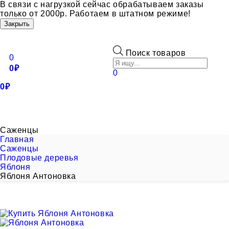
В связи с нагрузкой сейчас обрабатываем заказы
только от 2000р. Работаем в штатном режиме!
Закрыть
Toggle
navigation
Поиск товаров
0
0
₽
0
0
₽
+7 (495) 921-73-33
+7 (985) 921-73-33
САЖЕНЦЫ
ОПЛАТА
ДОСТАВКА
О НАС
КОНТАКТЫ
Саженцы
Главная
Саженцы
Плодовые деревья
Яблоня
Яблоня Антоновка