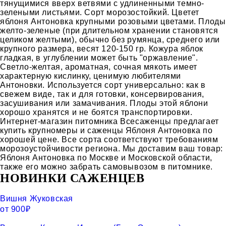
тянущимися вверх ветвями с удлиненными темно-
зелеными листьями. Сорт морозостойкий. Цветет
яблоня Антоновка крупными розовыми цветами. Плоды
желто-зеленые (при длительном хранении становятся
целиком желтыми), обычно без румянца, среднего или
крупного размера, весят 120-150 гр. Кожура яблок
гладкая, в углублении может быть "оржавление".
Светло-желтая, ароматная, сочная мякоть имеет
характерную кислинку, ценимую любителями
Антоновки. Используется сорт универсально: как в
свежем виде, так и для готовки, консервирования,
засушивания или замачивания. Плоды этой яблони
хорошо хранятся и не боятся транспортировки.
Интернет-магазин питомника Всесаженцы предлагает
купить крупномеры и саженцы Яблоня Антоновка по
хорошей цене. Все сорта соответствуют требованиям
морозоустойчивости региона. Мы доставим ваш товар:
Яблоня Антоновка по Москве и Московской области,
также его можно забрать самовывозом в питомнике.
НОВИНКИ САЖЕНЦЕВ
Вишня Жуковская
от
900
₽