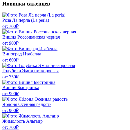
Новинки саженцев
Роза Ла перла (La perla)
от:
700
₽
Вишня Россошанская черная
от:
900
₽
Виноград Изабелла
от:
600
₽
Голубика Эмил низкорослая
от:
750
₽
Вишня Быстринка
от:
900
₽
Яблоня Осенняя радость
от:
900
₽
Жимолость Альтаир
от:
700
₽