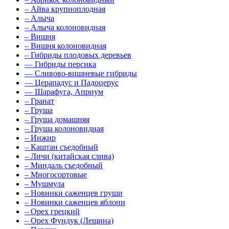
–
Айва крупноплодная
–
Алыча
–
Алыча колоновидная
–
Вишня
–
Вишня колоновидная
–
Гибриды плодовых деревьев
––
Гибриды персика
––
Сливово-вишневые гибриды
––
Церападус и Падоцерус
––
Шарафуга, Априум
–
Гранат
–
Груша
–
Груша домашняя
–
Груша колоновидная
–
Инжир
–
Каштан съедобный
–
Личи (китайская слива)
–
Миндаль съедобный
–
Многосортовые
–
Мушмула
–
Новинки саженцев груши
–
Новинки саженцев яблони
–
Орех грецкий
–
Орех Фундук (Лещина)