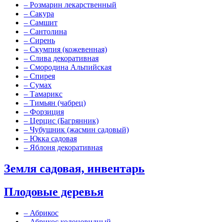
–
Розмарин лекарственный
–
Сакура
–
Самшит
–
Сантолина
–
Сирень
–
Скумпия (кожевенная)
–
Слива декоративная
–
Смородина Альпийская
–
Спирея
–
Сумах
–
Тамарикс
–
Тимьян (чабрец)
–
Форзиция
–
Церцис (Багрянник)
–
Чубушник (жасмин садовый)
–
Юкка садовая
–
Яблоня декоративная
Земля садовая, инвентарь
Плодовые деревья
–
Абрикос
–
Абрикос колоновидный