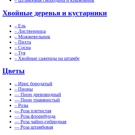
–
Штамбовая смородина и крыжовник
Хвойные деревья и кустарники
–
Ель
–
Лиственница
–
Можжевельник
–
Пихта
–
Сосна
–
Туя
–
Хвойные саженцы на штамбе
Цветы
–
Ирис бородатый
–
Пионы
––
Пион древовидный
––
Пион травянистый
–
Розы
––
Роза плетистая
––
Роза флорибунда
––
Роза чайно-гибридная
––
Роза штамбовая