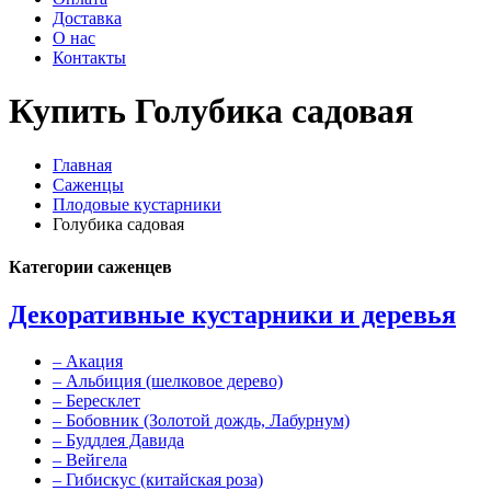
Доставка
О нас
Контакты
Купить Голубика садовая
Главная
Саженцы
Плодовые кустарники
Голубика садовая
Категории саженцев
Декоративные кустарники и деревья
–
Акация
–
Альбиция (шелковое дерево)
–
Бересклет
–
Бобовник (Золотой дождь, Лабурнум)
–
Буддлея Давида
–
Вейгела
–
Гибискус (китайская роза)