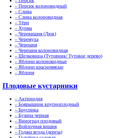
–
Персик
–
Персик колоновидный
–
Слива
–
Слива колоновидная
–
Тёрн
–
Хурма
–
Черевишня (Дюк)
–
Черемуха
–
Черешня
–
Черешня колоновидная
–
Шелковица (Тутовник/ Тутовое дерево)
–
Яблони колоновидные
–
Яблони красномясые
–
Яблоня
Плодовые кустарники
–
Актинидия
–
Боярышник крупноплодный
–
Брусника
–
Бузина черная
–
Виноград плодовый
–
Войлочная вишня
–
Годжи ягода (дереза)
–
Голубика садовая