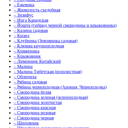
–
Ежевика
–
Жимолость съедобная
–
Зизифус
–
Ирга Канадская
–
Йошта (гибрид черной смородины и крыжовника)
–
Калина садовая
–
Кизил
–
Клубника (Земляника садовая)
–
Клюква крупноплодная
–
Княженика
–
Крыжовник
–
Лимонник Китайский
–
Малина
–
Малина Тибетская (розолистная)
–
Облепиха
–
Рябина садовая
–
Рябина черноплодная (Арония, Черноплодка)
–
Смородина белая
–
Смородина зеленая (зеленоплодная)
–
Смородина золотистая
–
Смородина красная
–
Смородина розовая
–
Смородина черная
–
Шиповник