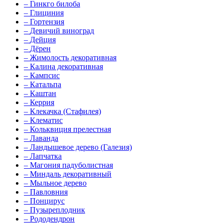
–
Гинкго билоба
–
Глициния
–
Гортензия
–
Девичий виноград
–
Дейция
–
Дёрен
–
Жимолость декоративная
–
Калина декоративная
–
Кампсис
–
Катальпа
–
Каштан
–
Керрия
–
Клекачка (Стафилея)
–
Клематис
–
Кольквиция прелестная
–
Лаванда
–
Ландышевое дерево (Галезия)
–
Лапчатка
–
Магония падуболистная
–
Миндаль декоративный
–
Мыльное дерево
–
Павловния
–
Понцирус
–
Пузыреплодник
–
Рододендрон