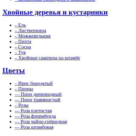
Хвойные деревья и кустарники
–
Ель
–
Лиственница
–
Можжевельник
–
Пихта
–
Сосна
–
Туя
–
Хвойные саженцы на штамбе
Цветы
–
Ирис бородатый
–
Пионы
––
Пион древовидный
––
Пион травянистый
–
Розы
––
Роза плетистая
––
Роза флорибунда
––
Роза чайно-гибридная
––
Роза штамбовая