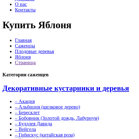
О нас
Контакты
Купить Яблоня
Главная
Саженцы
Плодовые деревья
Яблоня
Страница
Категории саженцев
Декоративные кустарники и деревья
–
Акация
–
Альбиция (шелковое дерево)
–
Бересклет
–
Бобовник (Золотой дождь, Лабурнум)
–
Буддлея Давида
–
Вейгела
–
Гибискус (китайская роза)