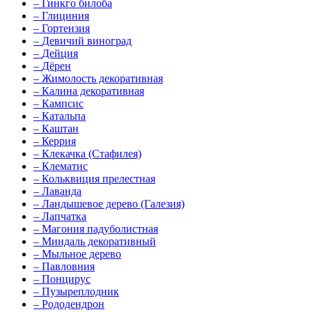
–
Гинкго билоба
–
Глициния
–
Гортензия
–
Девичий виноград
–
Дейция
–
Дёрен
–
Жимолость декоративная
–
Калина декоративная
–
Кампсис
–
Катальпа
–
Каштан
–
Керрия
–
Клекачка (Стафилея)
–
Клематис
–
Кольквиция прелестная
–
Лаванда
–
Ландышевое дерево (Галезия)
–
Лапчатка
–
Магония падуболистная
–
Миндаль декоративный
–
Мыльное дерево
–
Павловния
–
Понцирус
–
Пузыреплодник
–
Рододендрон