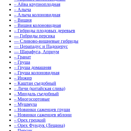
–
Айва крупноплодная
–
Алыча
–
Алыча колоновидная
–
Вишня
–
Вишня колоновидная
–
Гибриды плодовых деревьев
––
Гибриды персика
––
Сливово-вишневые гибриды
––
Церападус и Падоцерус
––
Шарафуга, Априум
–
Гранат
–
Груша
–
Груша домашняя
–
Груша колоновидная
–
Инжир
–
Каштан съедобный
–
Личи (китайская слива)
–
Миндаль съедобный
–
Многосортовые
–
Мушмула
–
Новинки саженцев груши
–
Новинки саженцев яблони
–
Орех грецкий
–
Орех Фундук (Лещина)
–
Персик