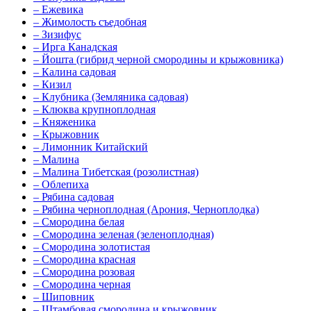
–
Ежевика
–
Жимолость съедобная
–
Зизифус
–
Ирга Канадская
–
Йошта (гибрид черной смородины и крыжовника)
–
Калина садовая
–
Кизил
–
Клубника (Земляника садовая)
–
Клюква крупноплодная
–
Княженика
–
Крыжовник
–
Лимонник Китайский
–
Малина
–
Малина Тибетская (розолистная)
–
Облепиха
–
Рябина садовая
–
Рябина черноплодная (Арония, Черноплодка)
–
Смородина белая
–
Смородина зеленая (зеленоплодная)
–
Смородина золотистая
–
Смородина красная
–
Смородина розовая
–
Смородина черная
–
Шиповник
–
Штамбовая смородина и крыжовник