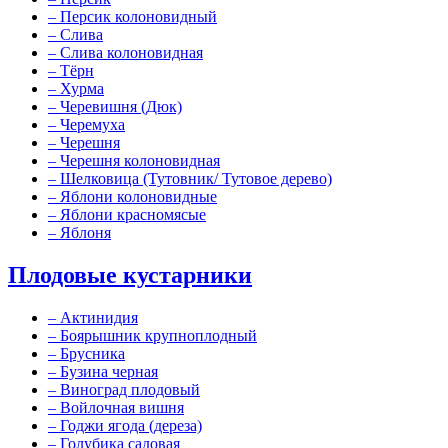
–
Персик колоновидный
–
Слива
–
Слива колоновидная
–
Тёрн
–
Хурма
–
Черевишня (Дюк)
–
Черемуха
–
Черешня
–
Черешня колоновидная
–
Шелковица (Тутовник/ Тутовое дерево)
–
Яблони колоновидные
–
Яблони красномясые
–
Яблоня
Плодовые кустарники
–
Актинидия
–
Боярышник крупноплодный
–
Брусника
–
Бузина черная
–
Виноград плодовый
–
Войлочная вишня
–
Годжи ягода (дереза)
–
Голубика садовая