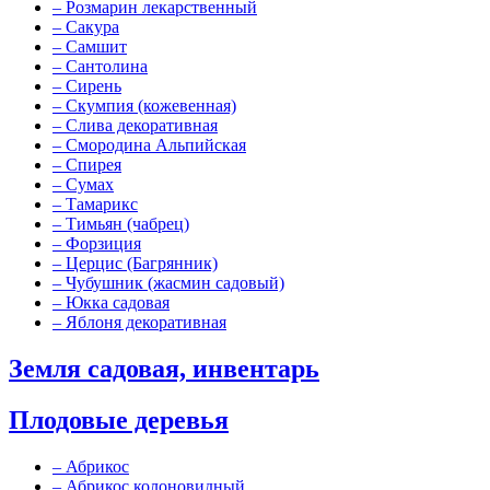
–
Розмарин лекарственный
–
Сакура
–
Самшит
–
Сантолина
–
Сирень
–
Скумпия (кожевенная)
–
Слива декоративная
–
Смородина Альпийская
–
Спирея
–
Сумах
–
Тамарикс
–
Тимьян (чабрец)
–
Форзиция
–
Церцис (Багрянник)
–
Чубушник (жасмин садовый)
–
Юкка садовая
–
Яблоня декоративная
Земля садовая, инвентарь
Плодовые деревья
–
Абрикос
–
Абрикос колоновидный