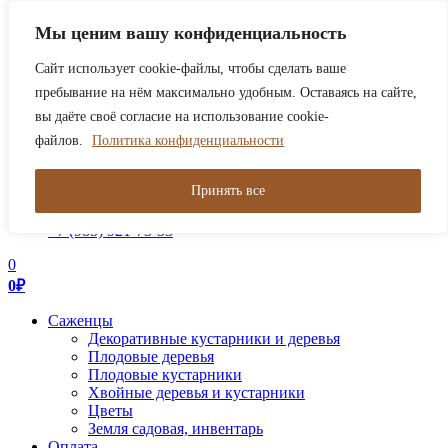
В связи с нагрузкой сейчас обрабатываем заказы только от
Мы ценим вашу конфиденциальность
2000р. Работаем в штатном режиме!
Закрыть
Сайт использует cookie-файлы, чтобы сделать ваше
0
пребывание на нём максимально удобным. Оставаясь на сайте,
0
₽
вы даёте своё согласие на использование cookie-
Toggle navigation
файлов.
Политика конфиденциальности
Поиск товаров
Принять все
+7 (495) 921-73-33
+7 (985) 921-73-33
0
0
₽
Саженцы
Декоративные кустарники и деревья
Плодовые деревья
Плодовые кустарники
Хвойные деревья и кустарники
Цветы
Земля садовая, инвентарь
Оплата