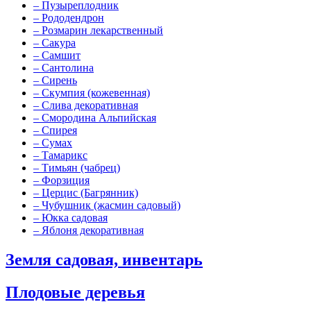
–
Пузыреплодник
–
Рододендрон
–
Розмарин лекарственный
–
Сакура
–
Самшит
–
Сантолина
–
Сирень
–
Скумпия (кожевенная)
–
Слива декоративная
–
Смородина Альпийская
–
Спирея
–
Сумах
–
Тамарикс
–
Тимьян (чабрец)
–
Форзиция
–
Церцис (Багрянник)
–
Чубушник (жасмин садовый)
–
Юкка садовая
–
Яблоня декоративная
Земля садовая, инвентарь
Плодовые деревья