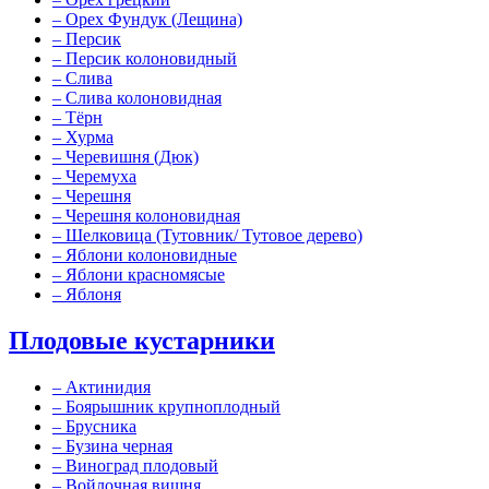
–
Орех Фундук (Лещина)
–
Персик
–
Персик колоновидный
–
Слива
–
Слива колоновидная
–
Тёрн
–
Хурма
–
Черевишня (Дюк)
–
Черемуха
–
Черешня
–
Черешня колоновидная
–
Шелковица (Тутовник/ Тутовое дерево)
–
Яблони колоновидные
–
Яблони красномясые
–
Яблоня
Плодовые кустарники
–
Актинидия
–
Боярышник крупноплодный
–
Брусника
–
Бузина черная
–
Виноград плодовый
–
Войлочная вишня