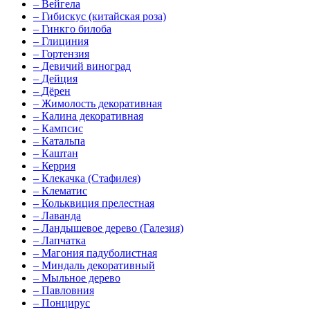
–
Вейгела
–
Гибискус (китайская роза)
–
Гинкго билоба
–
Глициния
–
Гортензия
–
Девичий виноград
–
Дейция
–
Дёрен
–
Жимолость декоративная
–
Калина декоративная
–
Кампсис
–
Катальпа
–
Каштан
–
Керрия
–
Клекачка (Стафилея)
–
Клематис
–
Кольквиция прелестная
–
Лаванда
–
Ландышевое дерево (Галезия)
–
Лапчатка
–
Магония падуболистная
–
Миндаль декоративный
–
Мыльное дерево
–
Павловния
–
Понцирус