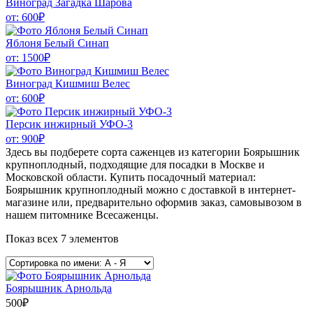
Виноград Загадка Шарова
от:
600
₽
Яблоня Белый Синап
от:
1500
₽
Виноград Кишмиш Велес
от:
600
₽
Персик инжирный УФО-3
от:
900
₽
Здесь вы подберете сорта саженцев из категории Боярышник
крупноплодный, подходящие для посадки в Москве и
Московской области. Купить посадочный материал:
Боярышник крупноплодный можно с доставкой в интернет-
магазине или, предварительно оформив заказ, самовывозом в
нашем питомнике Всесаженцы.
Показ всех 7 элементов
Боярышник Арнольда
500
₽