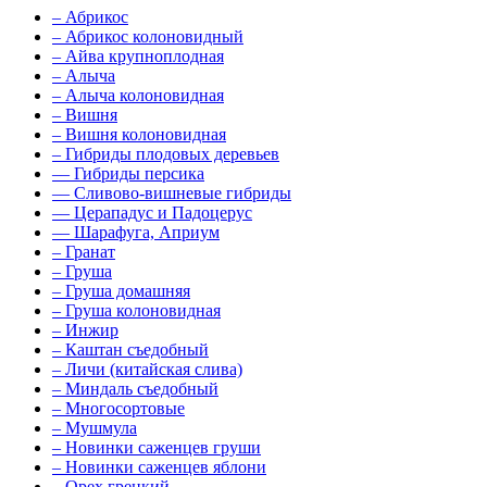
–
Абрикос
–
Абрикос колоновидный
–
Айва крупноплодная
–
Алыча
–
Алыча колоновидная
–
Вишня
–
Вишня колоновидная
–
Гибриды плодовых деревьев
––
Гибриды персика
––
Сливово-вишневые гибриды
––
Церападус и Падоцерус
––
Шарафуга, Априум
–
Гранат
–
Груша
–
Груша домашняя
–
Груша колоновидная
–
Инжир
–
Каштан съедобный
–
Личи (китайская слива)
–
Миндаль съедобный
–
Многосортовые
–
Мушмула
–
Новинки саженцев груши
–
Новинки саженцев яблони
–
Орех грецкий