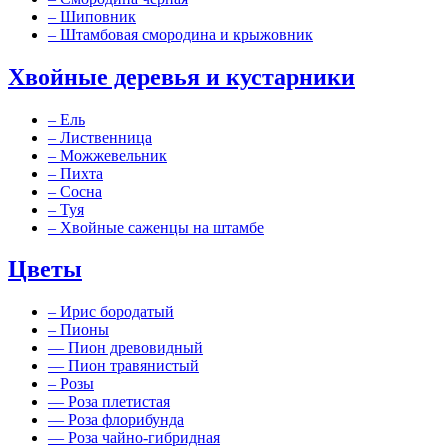
–
Шиповник
–
Штамбовая смородина и крыжовник
Хвойные деревья и кустарники
–
Ель
–
Лиственница
–
Можжевельник
–
Пихта
–
Сосна
–
Туя
–
Хвойные саженцы на штамбе
Цветы
–
Ирис бородатый
–
Пионы
––
Пион древовидный
––
Пион травянистый
–
Розы
––
Роза плетистая
––
Роза флорибунда
––
Роза чайно-гибридная