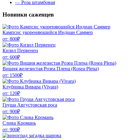
––
Роза штамбовая
Новинки саженцев
Кампсис укореняющийся Индиан Саммер
от:
800
₽
Кизил Первенец
от:
600
₽
Вишня железистая Розеа Плена (Rosea Plena)
от:
1500
₽
Клубника Вивара (Vivara)
от:
120
₽
Груша Августовская роса
от:
900
₽
Слива Кромань
от:
900
₽