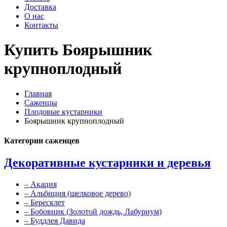
Доставка
О нас
Контакты
Купить Боярышник
крупноплодный
Главная
Саженцы
Плодовые кустарники
Боярышник крупноплодный
Категории саженцев
Декоративные кустарники и деревья
–
Акация
–
Альбиция (шелковое дерево)
–
Бересклет
–
Бобовник (Золотой дождь, Лабурнум)
–
Буддлея Давида