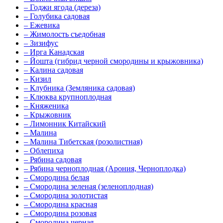
–
Годжи ягода (дереза)
–
Голубика садовая
–
Ежевика
–
Жимолость съедобная
–
Зизифус
–
Ирга Канадская
–
Йошта (гибрид черной смородины и крыжовника)
–
Калина садовая
–
Кизил
–
Клубника (Земляника садовая)
–
Клюква крупноплодная
–
Княженика
–
Крыжовник
–
Лимонник Китайский
–
Малина
–
Малина Тибетская (розолистная)
–
Облепиха
–
Рябина садовая
–
Рябина черноплодная (Арония, Черноплодка)
–
Смородина белая
–
Смородина зеленая (зеленоплодная)
–
Смородина золотистая
–
Смородина красная
–
Смородина розовая
–
Смородина черная