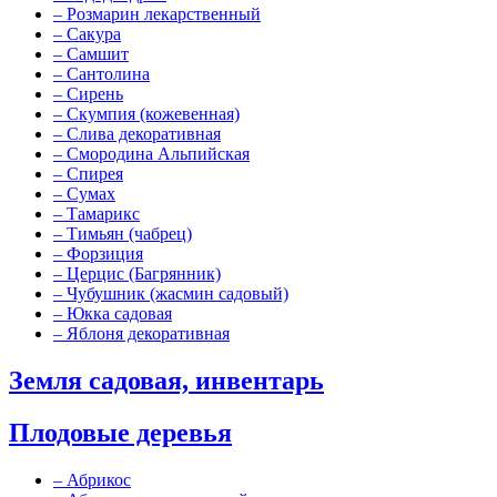
–
Розмарин лекарственный
–
Сакура
–
Самшит
–
Сантолина
–
Сирень
–
Скумпия (кожевенная)
–
Слива декоративная
–
Смородина Альпийская
–
Спирея
–
Сумах
–
Тамарикс
–
Тимьян (чабрец)
–
Форзиция
–
Церцис (Багрянник)
–
Чубушник (жасмин садовый)
–
Юкка садовая
–
Яблоня декоративная
Земля садовая, инвентарь
Плодовые деревья
–
Абрикос