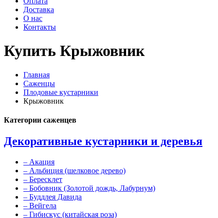
Оплата
Доставка
О нас
Контакты
Купить Крыжовник
Главная
Саженцы
Плодовые кустарники
Крыжовник
Категории саженцев
Декоративные кустарники и деревья
–
Акация
–
Альбиция (шелковое дерево)
–
Бересклет
–
Бобовник (Золотой дождь, Лабурнум)
–
Буддлея Давида
–
Вейгела
–
Гибискус (китайская роза)