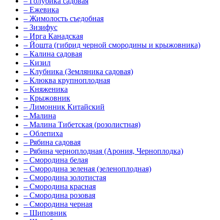
–
Голубика садовая
–
Ежевика
–
Жимолость съедобная
–
Зизифус
–
Ирга Канадская
–
Йошта (гибрид черной смородины и крыжовника)
–
Калина садовая
–
Кизил
–
Клубника (Земляника садовая)
–
Клюква крупноплодная
–
Княженика
–
Крыжовник
–
Лимонник Китайский
–
Малина
–
Малина Тибетская (розолистная)
–
Облепиха
–
Рябина садовая
–
Рябина черноплодная (Арония, Черноплодка)
–
Смородина белая
–
Смородина зеленая (зеленоплодная)
–
Смородина золотистая
–
Смородина красная
–
Смородина розовая
–
Смородина черная
–
Шиповник