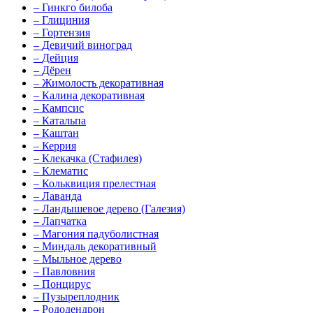
–
Гинкго билоба
–
Глициния
–
Гортензия
–
Девичий виноград
–
Дейция
–
Дёрен
–
Жимолость декоративная
–
Калина декоративная
–
Кампсис
–
Катальпа
–
Каштан
–
Керрия
–
Клекачка (Стафилея)
–
Клематис
–
Кольквиция прелестная
–
Лаванда
–
Ландышевое дерево (Галезия)
–
Лапчатка
–
Магония падуболистная
–
Миндаль декоративный
–
Мыльное дерево
–
Павловния
–
Понцирус
–
Пузыреплодник
–
Рододендрон