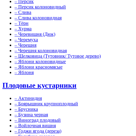
–
Персик
–
Персик колоновидный
–
Слива
–
Слива колоновидная
–
Тёрн
–
Хурма
–
Черевишня (Дюк)
–
Черемуха
–
Черешня
–
Черешня колоновидная
–
Шелковица (Тутовник/ Тутовое дерево)
–
Яблони колоновидные
–
Яблони красномясые
–
Яблоня
Плодовые кустарники
–
Актинидия
–
Боярышник крупноплодный
–
Брусника
–
Бузина черная
–
Виноград плодовый
–
Войлочная вишня
–
Годжи ягода (дереза)