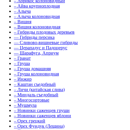
–
Абрикос колоновидный
–
Айва крупноплодная
–
Алыча
–
Алыча колоновидная
–
Вишня
–
Вишня колоновидная
–
Гибриды плодовых деревьев
––
Гибриды персика
––
Сливово-вишневые гибриды
––
Церападус и Падоцерус
––
Шарафуга, Априум
–
Гранат
–
Груша
–
Груша домашняя
–
Груша колоновидная
–
Инжир
–
Каштан съедобный
–
Личи (китайская слива)
–
Миндаль съедобный
–
Многосортовые
–
Мушмула
–
Новинки саженцев груши
–
Новинки саженцев яблони
–
Орех грецкий
–
Орех Фундук (Лещина)