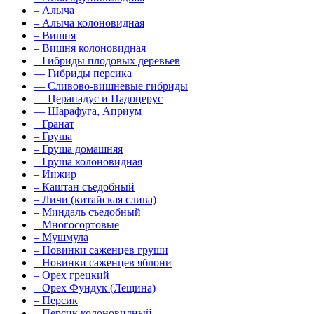
–
Алыча
–
Алыча колоновидная
–
Вишня
–
Вишня колоновидная
–
Гибриды плодовых деревьев
––
Гибриды персика
––
Сливово-вишневые гибриды
––
Церападус и Падоцерус
––
Шарафуга, Априум
–
Гранат
–
Груша
–
Груша домашняя
–
Груша колоновидная
–
Инжир
–
Каштан съедобный
–
Личи (китайская слива)
–
Миндаль съедобный
–
Многосортовые
–
Мушмула
–
Новинки саженцев груши
–
Новинки саженцев яблони
–
Орех грецкий
–
Орех Фундук (Лещина)
–
Персик
–
Персик колоновидный