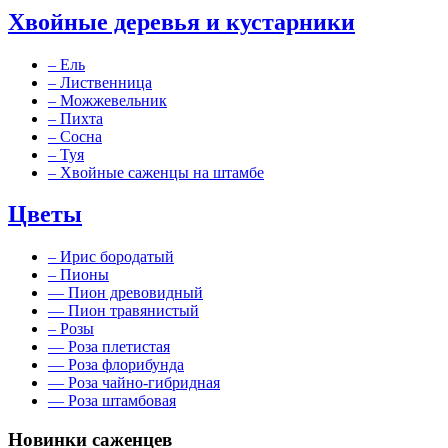
Хвойные деревья и кустарники
–
Ель
–
Лиственница
–
Можжевельник
–
Пихта
–
Сосна
–
Туя
–
Хвойные саженцы на штамбе
Цветы
–
Ирис бородатый
–
Пионы
––
Пион древовидный
––
Пион травянистый
–
Розы
––
Роза плетистая
––
Роза флорибунда
––
Роза чайно-гибридная
––
Роза штамбовая
Новинки саженцев