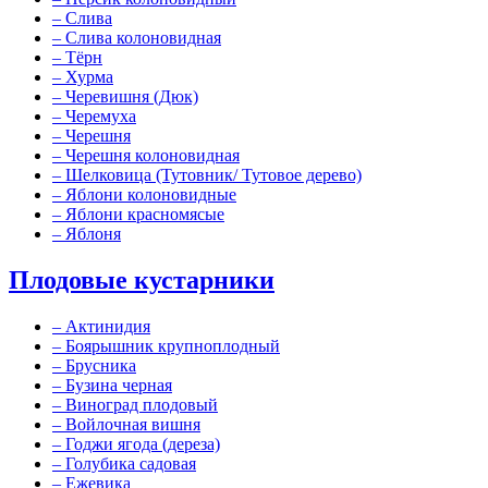
–
Слива
–
Слива колоновидная
–
Тёрн
–
Хурма
–
Черевишня (Дюк)
–
Черемуха
–
Черешня
–
Черешня колоновидная
–
Шелковица (Тутовник/ Тутовое дерево)
–
Яблони колоновидные
–
Яблони красномясые
–
Яблоня
Плодовые кустарники
–
Актинидия
–
Боярышник крупноплодный
–
Брусника
–
Бузина черная
–
Виноград плодовый
–
Войлочная вишня
–
Годжи ягода (дереза)
–
Голубика садовая
–
Ежевика