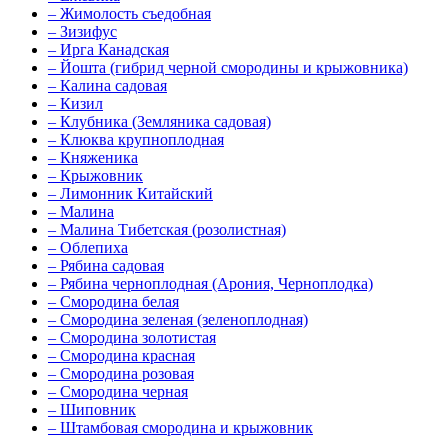
–
Жимолость съедобная
–
Зизифус
–
Ирга Канадская
–
Йошта (гибрид черной смородины и крыжовника)
–
Калина садовая
–
Кизил
–
Клубника (Земляника садовая)
–
Клюква крупноплодная
–
Княженика
–
Крыжовник
–
Лимонник Китайский
–
Малина
–
Малина Тибетская (розолистная)
–
Облепиха
–
Рябина садовая
–
Рябина черноплодная (Арония, Черноплодка)
–
Смородина белая
–
Смородина зеленая (зеленоплодная)
–
Смородина золотистая
–
Смородина красная
–
Смородина розовая
–
Смородина черная
–
Шиповник
–
Штамбовая смородина и крыжовник