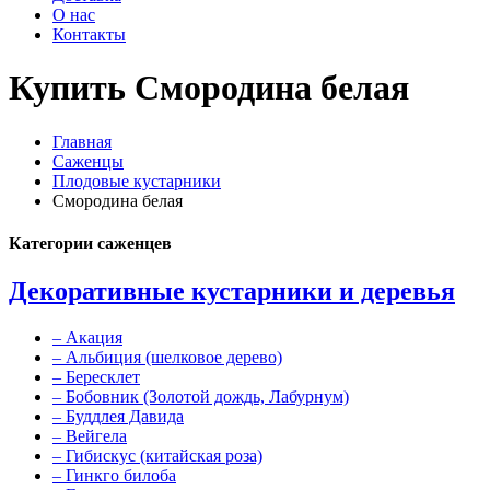
О нас
Контакты
Купить Смородина белая
Главная
Саженцы
Плодовые кустарники
Смородина белая
Категории саженцев
Декоративные кустарники и деревья
–
Акация
–
Альбиция (шелковое дерево)
–
Бересклет
–
Бобовник (Золотой дождь, Лабурнум)
–
Буддлея Давида
–
Вейгела
–
Гибискус (китайская роза)
–
Гинкго билоба