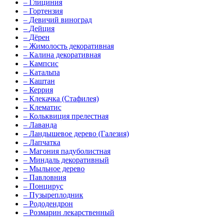
–
Глициния
–
Гортензия
–
Девичий виноград
–
Дейция
–
Дёрен
–
Жимолость декоративная
–
Калина декоративная
–
Кампсис
–
Катальпа
–
Каштан
–
Керрия
–
Клекачка (Стафилея)
–
Клематис
–
Кольквиция прелестная
–
Лаванда
–
Ландышевое дерево (Галезия)
–
Лапчатка
–
Магония падуболистная
–
Миндаль декоративный
–
Мыльное дерево
–
Павловния
–
Понцирус
–
Пузыреплодник
–
Рододендрон
–
Розмарин лекарственный