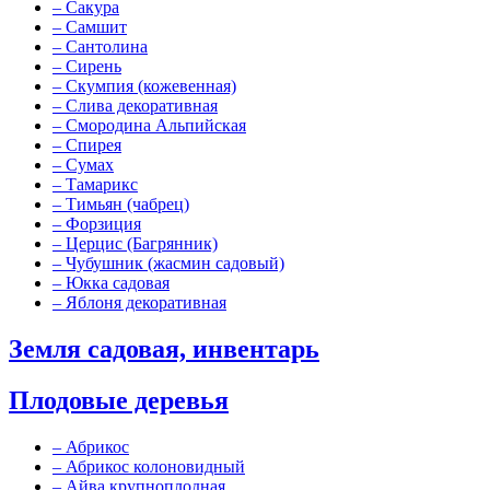
–
Сакура
–
Самшит
–
Сантолина
–
Сирень
–
Скумпия (кожевенная)
–
Слива декоративная
–
Смородина Альпийская
–
Спирея
–
Сумах
–
Тамарикс
–
Тимьян (чабрец)
–
Форзиция
–
Церцис (Багрянник)
–
Чубушник (жасмин садовый)
–
Юкка садовая
–
Яблоня декоративная
Земля садовая, инвентарь
Плодовые деревья
–
Абрикос
–
Абрикос колоновидный
–
Айва крупноплодная