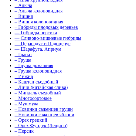
–
Алыча
–
Алыча колоновидная
–
Вишня
–
Вишня колоновидная
–
Гибриды плодовых деревьев
––
Гибриды персика
––
Сливово-вишневые гибриды
––
Церападус и Падоцерус
––
Шарафуга, Априум
–
Гранат
–
Груша
–
Груша домашняя
–
Груша колоновидная
–
Инжир
–
Каштан съедобный
–
Личи (китайская слива)
–
Миндаль съедобный
–
Многосортовые
–
Мушмула
–
Новинки саженцев груши
–
Новинки саженцев яблони
–
Орех грецкий
–
Орех Фундук (Лещина)
–
Персик