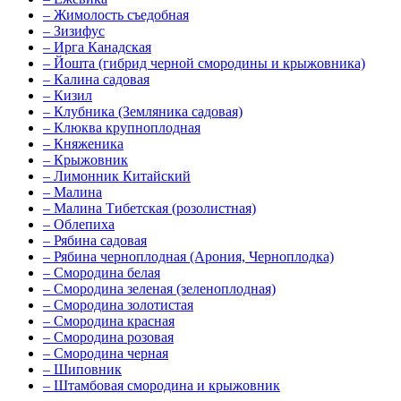
–
Жимолость съедобная
–
Зизифус
–
Ирга Канадская
–
Йошта (гибрид черной смородины и крыжовника)
–
Калина садовая
–
Кизил
–
Клубника (Земляника садовая)
–
Клюква крупноплодная
–
Княженика
–
Крыжовник
–
Лимонник Китайский
–
Малина
–
Малина Тибетская (розолистная)
–
Облепиха
–
Рябина садовая
–
Рябина черноплодная (Арония, Черноплодка)
–
Смородина белая
–
Смородина зеленая (зеленоплодная)
–
Смородина золотистая
–
Смородина красная
–
Смородина розовая
–
Смородина черная
–
Шиповник
–
Штамбовая смородина и крыжовник