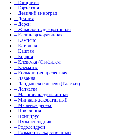
–
Глициния
–
Гортензия
–
Девичий виноград
–
Дейция
–
Дёрен
–
Жимолость декоративная
–
Калина декоративная
–
Кампсис
–
Катальпа
–
Каштан
–
Керрия
–
Клекачка (Стафилея)
–
Клематис
–
Кольквиция прелестная
–
Лаванда
–
Ландышевое дерево (Галезия)
–
Лапчатка
–
Магония падуболистная
–
Миндаль декоративный
–
Мыльное дерево
–
Павловния
–
Понцирус
–
Пузыреплодник
–
Рододендрон
–
Розмарин лекарственный