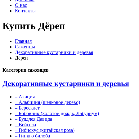
О нас
Контакты
Купить Дёрен
Главная
Саженцы
Декоративные кустарники и деревья
Дёрен
Категории саженцев
Декоративные кустарники и деревья
–
Акация
–
Альбиция (шелковое дерево)
–
Бересклет
–
Бобовник (Золотой дождь, Лабурнум)
–
Буддлея Давида
–
Вейгела
–
Гибискус (китайская роза)
–
Гинкго билоба