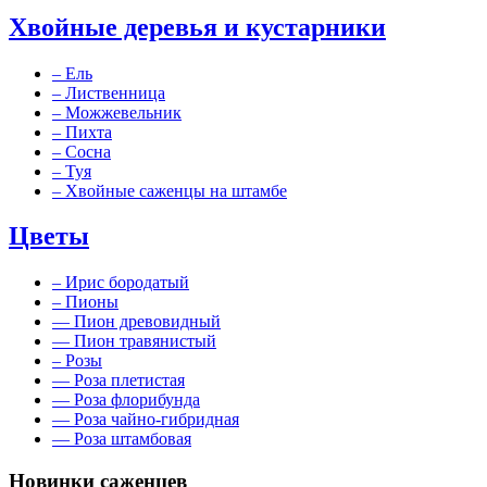
Хвойные деревья и кустарники
–
Ель
–
Лиственница
–
Можжевельник
–
Пихта
–
Сосна
–
Туя
–
Хвойные саженцы на штамбе
Цветы
–
Ирис бородатый
–
Пионы
––
Пион древовидный
––
Пион травянистый
–
Розы
––
Роза плетистая
––
Роза флорибунда
––
Роза чайно-гибридная
––
Роза штамбовая
Новинки саженцев