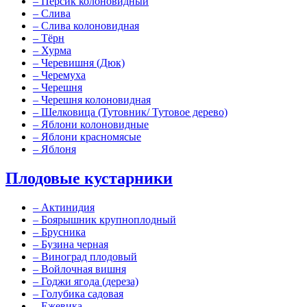
–
Персик колоновидный
–
Слива
–
Слива колоновидная
–
Тёрн
–
Хурма
–
Черевишня (Дюк)
–
Черемуха
–
Черешня
–
Черешня колоновидная
–
Шелковица (Тутовник/ Тутовое дерево)
–
Яблони колоновидные
–
Яблони красномясые
–
Яблоня
Плодовые кустарники
–
Актинидия
–
Боярышник крупноплодный
–
Брусника
–
Бузина черная
–
Виноград плодовый
–
Войлочная вишня
–
Годжи ягода (дереза)
–
Голубика садовая
–
Ежевика