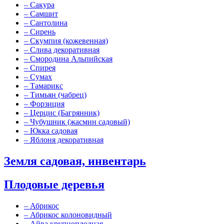
–
Сакура
–
Самшит
–
Сантолина
–
Сирень
–
Скумпия (кожевенная)
–
Слива декоративная
–
Смородина Альпийская
–
Спирея
–
Сумах
–
Тамарикс
–
Тимьян (чабрец)
–
Форзиция
–
Церцис (Багрянник)
–
Чубушник (жасмин садовый)
–
Юкка садовая
–
Яблоня декоративная
Земля садовая, инвентарь
Плодовые деревья
–
Абрикос
–
Абрикос колоновидный
–
Айва крупноплодная