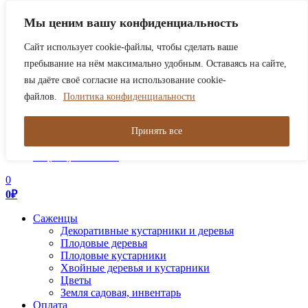
В связи с нагрузкой сейчас обрабатываем заказы только от
Мы ценим вашу конфиденциальность
2000р. Работаем в штатном режиме!
Закрыть
Сайт использует cookie-файлы, чтобы сделать ваше
0
пребывание на нём максимально удобным. Оставаясь на сайте,
0
₽
вы даёте своё согласие на использование cookie-
файлов.
Политика конфиденциальности
Toggle
navigation
Поиск товаров
Принять все
+7 (495) 921-73-33
+7 (985) 921-73-33
0
0
₽
Саженцы
Декоративные кустарники и деревья
Плодовые деревья
Плодовые кустарники
Хвойные деревья и кустарники
Цветы
Земля садовая, инвентарь
Оплата