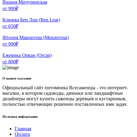
Вишня Мичуринская
от
900
₽
Клюква Бен Лир (Ben Lear)
от
650
₽
Яблоня Макинтош (Мекинтош)
от
900
₽
Ежевика Оркан (Orcan)
от
800
₽
О нашем магазине
Официальный сайт питомника Всесаженцы - это интернет-
магазин, в котором садоводы, дачники или ландшафтные
дизайнеры могут купить саженцы деревьев и кустарников,
полностью отвечающие решению поставленных ими задач.
Полезная информация
Главная
Оплата