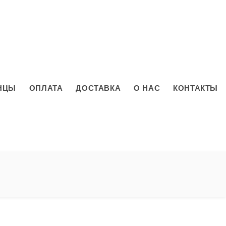
+7 (495) 921-73-33
+7 (985) 921-73-33
НЦЫ
ОПЛАТА
ДОСТАВКА
О НАС
КОНТАКТЫ