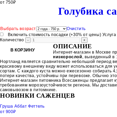
от
750
₽
Категория:
Голубика с
Выбрать возраст
Очистить
Включить стоимость посадки (+30% от цены)
Услуга
Количество
ОПИСАНИЕ
В КОРЗИНУ
Интернет-магазин в Москве п
низкорослой
, выведенный в 
Нортланд является сравнительно небольшой период вег
красивому внешнему виду может использоваться для ук
сортам. С каждого куста можно ежесезонно собирать 4,
потери качества, устойчивы при перевозке. Обычно этот
Интернет-магазин питомника Всесаженцы предлагает к
требованиям морозоустойчивости региона. Мы доставим
самовывозом в питомнике.
НОВИНКИ САЖЕНЦЕВ
Груша Аббат Феттель
от
900
₽