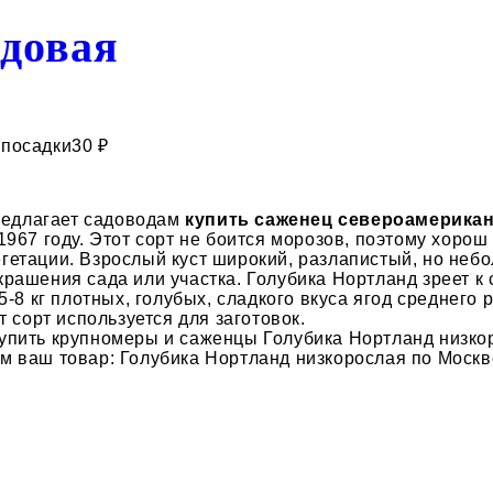
адовая
 посадки
30 ₽
редлагает садоводам
купить саженец североамериканс
1967 году. Этот сорт не боится морозов, поэтому хоро
етации. Взрослый куст широкий, разлапистый, но небол
рашения сада или участка. Голубика Нортланд зреет к
5-8 кг плотных, голубых, сладкого вкуса ягод среднего
 сорт используется для заготовок.
упить крупномеры и саженцы Голубика Нортланд низкор
 ваш товар: Голубика Нортланд низкорослая по Москве