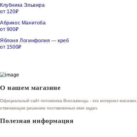
Клубника Эльвира
от
120
₽
Абрикос Манитоба
от
900
₽
Яблоня Логинфолия — креб
от
1500
₽
О нашем магазине
Официальный сайт питомника Всесаженцы - это интернет-магазин,
отвечающие решению поставленных ими задач.
Полезная информация