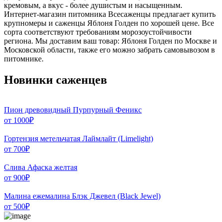
кремовым, а вкус - более душистым и насыщенным.
Интернет-магазин питомника Всесаженцы предлагает купить
крупномеры и саженцы Яблоня Голден по хорошей цене. Все
сорта соответствуют требованиям морозоустойчивости
региона. Мы доставим ваш товар: Яблоня Голден по Москве и
Московской области, также его можно забрать самовывозом в
питомнике.
Новинки саженцев
Пион древовидный Пурпурный Феникс
от
1000
₽
Гортензия метельчатая Лаймлайт (Limelight)
от
700
₽
Слива Афаска желтая
от
900
₽
Малина ежемалина Блэк Джевел (Black Jewel)
от
500
₽