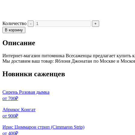
Количество
В корзину
Описание
Интернет-магазин питомника Всесаженцы предлагает купить к
Мы доставим ваш товар: Яблоня Джонатан по Москве и Московс
Новинки саженцев
Сирень Розовая дымка
от
700
₽
Абрикос Конгат
от
900
₽
Ирис Циммарон стрип (Cimmaron Strip)
от
400
₽