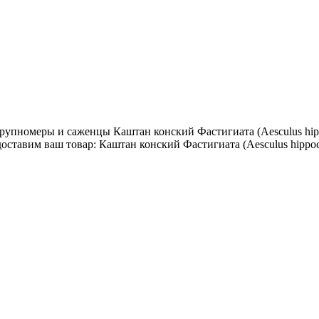
пномеры и саженцы Каштан конский Фастигиата (Aesculus hippoc
ставим ваш товар: Каштан конский Фастигиата (Aesculus hippoca