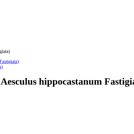
iata)
esculus hippocastanum Fastigi