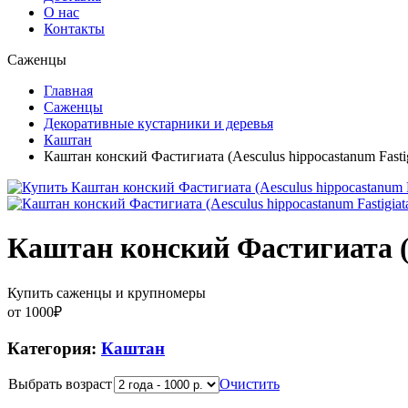
О нас
Контакты
Саженцы
Главная
Саженцы
Декоративные кустарники и деревья
Каштан
Каштан конский Фастигиата (Aesculus hippocastanum Fastig
Каштан конский Фастигиата (A
Купить саженцы и крупномеры
от
1000
₽
Категория:
Каштан
Выбрать возраст
Очистить