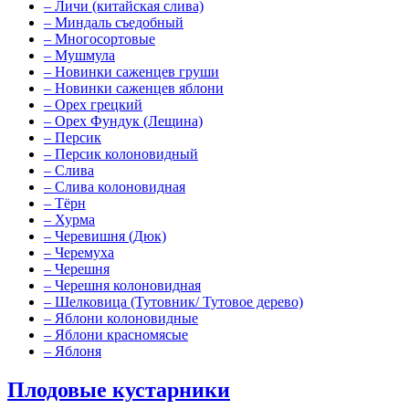
–
Личи (китайская слива)
–
Миндаль съедобный
–
Многосортовые
–
Мушмула
–
Новинки саженцев груши
–
Новинки саженцев яблони
–
Орех грецкий
–
Орех Фундук (Лещина)
–
Персик
–
Персик колоновидный
–
Слива
–
Слива колоновидная
–
Тёрн
–
Хурма
–
Черевишня (Дюк)
–
Черемуха
–
Черешня
–
Черешня колоновидная
–
Шелковица (Тутовник/ Тутовое дерево)
–
Яблони колоновидные
–
Яблони красномясые
–
Яблоня
Плодовые кустарники