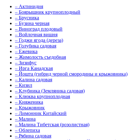
–
Актинидия
–
Боярышник крупноплодный
–
Брусника
–
Бузина черная
–
Виноград плодовый
–
Войлочная вишня
–
Годжи ягода (дереза)
–
Голубика садовая
–
Ежевика
–
Жимолость съедобная
–
Зизифус
–
Ирга Канадская
–
Йошта (гибрид черной смородины и крыжовника)
–
Калина садовая
–
Кизил
–
Клубника (Земляника садовая)
–
Клюква крупноплодная
–
Княженика
–
Крыжовник
–
Лимонник Китайский
–
Малина
–
Малина Тибетская (розолистная)
–
Облепиха
–
Рябина садовая