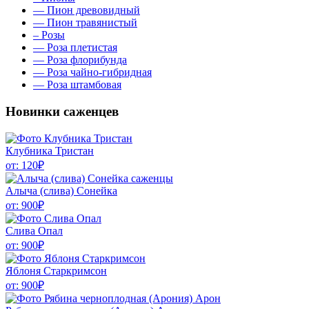
––
Пион древовидный
––
Пион травянистый
–
Розы
––
Роза плетистая
––
Роза флорибунда
––
Роза чайно-гибридная
––
Роза штамбовая
Новинки саженцев
Клубника Тристан
от:
120
₽
Алыча (слива) Сонейка
от:
900
₽
Слива Опал
от:
900
₽
Яблоня Старкримсон
от:
900
₽