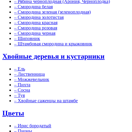
–
Рябина черноплодная (Арония, Черноплодка)
–
Смородина белая
–
Смородина зеленая (зеленоплодная)
–
Смородина золотистая
–
Смородина красная
–
Смородина розовая
–
Смородина черная
–
Шиповник
–
Штамбовая смородина и крыжовник
Хвойные деревья и кустарники
–
Ель
–
Лиственница
–
Можжевельник
–
Пихта
–
Сосна
–
Туя
–
Хвойные саженцы на штамбе
Цветы
–
Ирис бородатый
–
Пионы