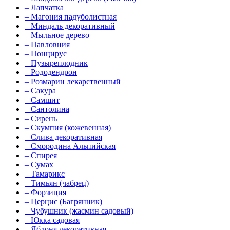
–
Лапчатка
–
Магония падуболистная
–
Миндаль декоративный
–
Мыльное дерево
–
Павловния
–
Понцирус
–
Пузыреплодник
–
Рододендрон
–
Розмарин лекарственный
–
Сакура
–
Самшит
–
Сантолина
–
Сирень
–
Скумпия (кожевенная)
–
Слива декоративная
–
Смородина Альпийская
–
Спирея
–
Сумах
–
Тамарикс
–
Тимьян (чабрец)
–
Форзиция
–
Церцис (Багрянник)
–
Чубушник (жасмин садовый)
–
Юкка садовая
–
Яблоня декоративная