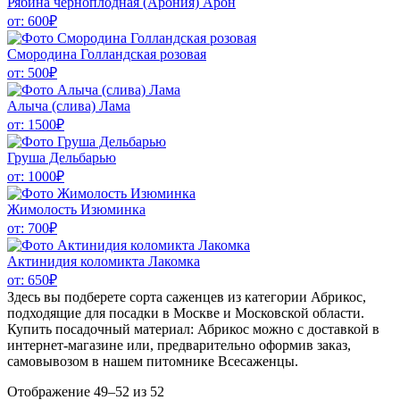
Рябина черноплодная (Арония) Арон
от:
600
₽
Смородина Голландская розовая
от:
500
₽
Алыча (слива) Лама
от:
1500
₽
Груша Дельбарью
от:
1000
₽
Жимолость Изюминка
от:
700
₽
Актинидия коломикта Лакомка
от:
650
₽
Здесь вы подберете сорта саженцев из категории Абрикос,
подходящие для посадки в Москве и Московской области.
Купить посадочный материал: Абрикос можно с доставкой в
интернет-магазине или, предварительно оформив заказ,
самовывозом в нашем питомнике Всесаженцы.
Отображение 49–52 из 52