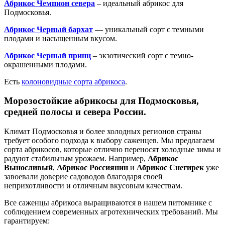
Абрикос Чемпион севера
– идеальный абрикос для
Подмосковья.
Абрикос Черный бархат
— уникальный сорт с темными
плодами и насыщенным вкусом.
Абрикос Черный принц
– экзотический сорт с темно-
окрашенными плодами.
Есть
колоновидные сорта абрикоса
.
Морозостойкие абрикосы для Подмосковья,
средней полосы и севера России.
Климат Подмосковья и более холодных регионов страны
требует особого подхода к выбору саженцев. Мы предлагаем
сорта абрикосов, которые отлично переносят холодные зимы и
радуют стабильным урожаем. Например,
Абрикос
Выносливый
,
Абрикос Россиянин
и
Абрикос Снегирек
уже
завоевали доверие садоводов благодаря своей
неприхотливости и отличным вкусовым качествам.
Все саженцы абрикоса выращиваются в нашем питомнике с
соблюдением современных агротехнических требований. Мы
гарантируем: