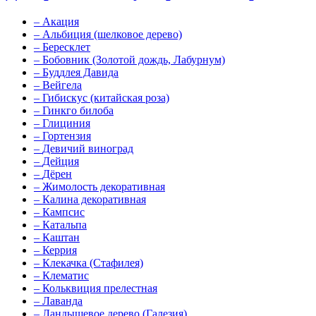
–
Акация
–
Альбиция (шелковое дерево)
–
Бересклет
–
Бобовник (Золотой дождь, Лабурнум)
–
Буддлея Давида
–
Вейгела
–
Гибискус (китайская роза)
–
Гинкго билоба
–
Глициния
–
Гортензия
–
Девичий виноград
–
Дейция
–
Дёрен
–
Жимолость декоративная
–
Калина декоративная
–
Кампсис
–
Катальпа
–
Каштан
–
Керрия
–
Клекачка (Стафилея)
–
Клематис
–
Кольквиция прелестная
–
Лаванда
–
Ландышевое дерево (Галезия)