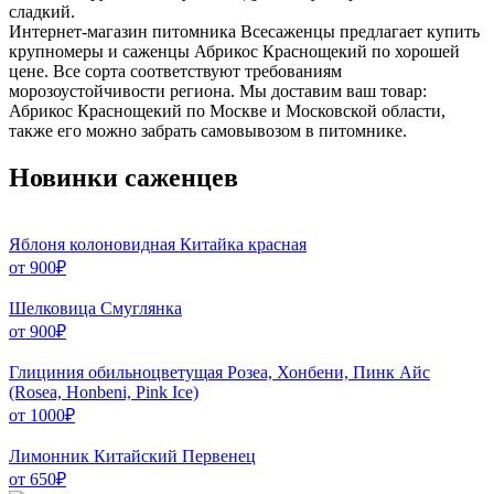
сладкий.
Интернет-магазин питомника Всесаженцы предлагает купить
крупномеры и саженцы Абрикос Краснощекий по хорошей
цене. Все сорта соответствуют требованиям
морозоустойчивости региона. Мы доставим ваш товар:
Абрикос Краснощекий по Москве и Московской области,
также его можно забрать самовывозом в питомнике.
Новинки саженцев
Яблоня колоновидная Китайка красная
от
900
₽
Шелковица Смуглянка
от
900
₽
Глициния обильноцветущая Розеа, Хонбени, Пинк Айс
(Rosea, Honbeni, Pink Ice)
от
1000
₽
Лимонник Китайский Первенец
от
650
₽