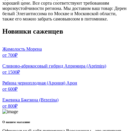
хорошей цене. Все сорта соответствуют требованиям
морозоустойчивости региона. Мы доставим ваш товар: Дерен
белый Элегантиссима по Москве и Московской области,
также его можно забрать самовывозом в питомнике.
Новинки саженцев
Жимолость Морена
от
700
₽
Сливово-абрикосовый гибрид Апримира (Aprimira)
от
1500
₽
Рябина черноплодная (Арония) Арон
от
600
₽
Ежевика Бжезина (Brzezina)
от
800
₽
О нашем магазине
Официальный сайт питомника Всесаженцы - это интернет-