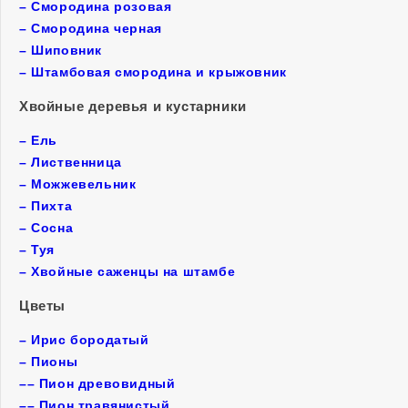
–
Смородина розовая
–
Смородина черная
–
Шиповник
–
Штамбовая смородина и крыжовник
Хвойные деревья и кустарники
–
Ель
–
Лиственница
–
Можжевельник
–
Пихта
–
Сосна
–
Туя
–
Хвойные саженцы на штамбе
Цветы
–
Ирис бородатый
–
Пионы
––
Пион древовидный
––
Пион травянистый