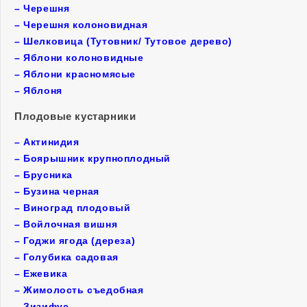
–
Черешня
–
Черешня колоновидная
–
Шелковица (Тутовник/ Тутовое дерево)
–
Яблони колоновидные
–
Яблони красномясые
–
Яблоня
Плодовые кустарники
–
Актинидия
–
Боярышник крупноплодный
–
Брусника
–
Бузина черная
–
Виноград плодовый
–
Войлочная вишня
–
Годжи ягода (дереза)
–
Голубика садовая
–
Ежевика
–
Жимолость съедобная
–
Зизифус