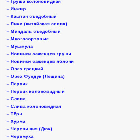
–
Груша колоновидная
–
Инжир
–
Каштан съедобный
–
Личи (китайская слива)
–
Миндаль съедобный
–
Многосортовые
–
Мушмула
–
Новинки саженцев груши
–
Новинки саженцев яблони
–
Орех грецкий
–
Орех Фундук (Лещина)
–
Персик
–
Персик колоновидный
–
Слива
–
Слива колоновидная
–
Тёрн
–
Хурма
–
Черевишня (Дюк)
–
Черемуха