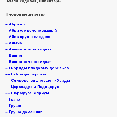
Земля садовая, инвентарь
Плодовые деревья
–
Абрикос
–
Абрикос колоновидный
–
Айва крупноплодная
–
Алыча
–
Алыча колоновидная
–
Вишня
–
Вишня колоновидная
–
Гибриды плодовых деревьев
––
Гибриды персика
––
Сливово-вишневые гибриды
––
Церападус и Падоцерус
––
Шарафуга, Априум
–
Гранат
–
Груша
–
Груша домашняя