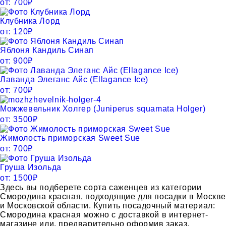
от:
700
₽
Клубника Лорд
от:
120
₽
Яблоня Кандиль Синап
от:
900
₽
Лаванда Элеганс Айс (Ellagance Ice)
от:
700
₽
Можжевельник Холгер (Juniperus squamata Holger)
от:
3500
₽
Жимолость приморская Sweet Sue
от:
700
₽
Груша Изольда
от:
1500
₽
Здесь вы подберете сорта саженцев из категории
Смородина красная, подходящие для посадки в Москв
и Московской области. Купить посадочный материал:
Смородина красная можно с доставкой в интернет-
магазине или, предварительно оформив заказ,