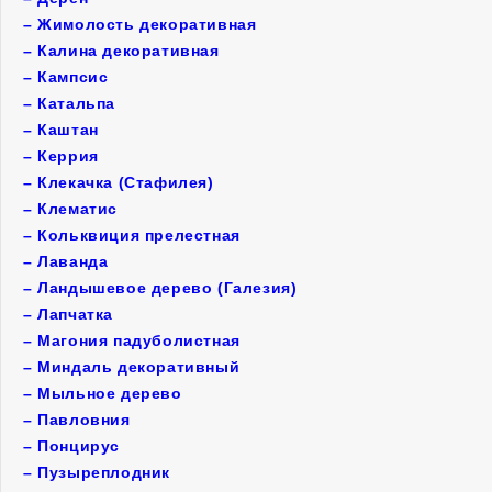
–
Жимолость декоративная
–
Калина декоративная
–
Кампсис
–
Катальпа
–
Каштан
–
Керрия
–
Клекачка (Стафилея)
–
Клематис
–
Кольквиция прелестная
–
Лаванда
–
Ландышевое дерево (Галезия)
–
Лапчатка
–
Магония падуболистная
–
Миндаль декоративный
–
Мыльное дерево
–
Павловния
–
Понцирус
–
Пузыреплодник