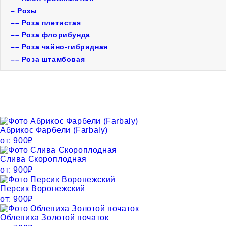
–
Розы
––
Роза плетистая
––
Роза флорибунда
––
Роза чайно-гибридная
––
Роза штамбовая
Новинки саженцев
Абрикос Фарбели (Farbaly)
от:
900
₽
Слива Скороплодная
от:
900
₽
Персик Воронежский
от:
900
₽
Облепиха Золотой початок