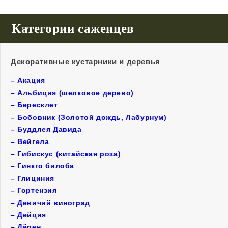
Категории саженцев
Декоративные кустарники и деревья
–
Акация
–
Альбиция (шелковое дерево)
–
Бересклет
–
Бобовник (Золотой дождь, Лабурнум)
–
Буддлея Давида
–
Вейгела
–
Гибискус (китайская роза)
–
Гинкго билоба
–
Глициния
–
Гортензия
–
Девичий виноград
–
Дейция
–
Дёрен