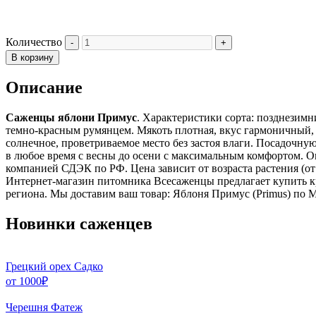
Количество
В корзину
Описание
Саженцы яблони Примус
. Характеристики сорта: позднезим
темно-красным румянцем. Мякоть плотная, вкус гармоничный, к
солнечное, проветриваемое место без застоя влаги. Посадочн
в любое время с весны до осени с максимальным комфортом. 
компанией СДЭК по РФ. Цена зависит от возраста растения (от 
Интернет-магазин питомника Всесаженцы предлагает купить к
региона. Мы доставим ваш товар: Яблоня Примус (Primus) по 
Новинки саженцев
Грецкий орех Садко
от
1000
₽
Черешня Фатеж