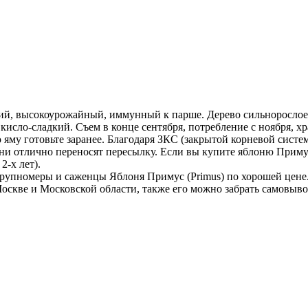
ний, высокоурожайный, иммунный к парше. Дерево сильнорослое,
исло-сладкий. Съем в конце сентября, потребление с ноября, х
ую яму готовьте заранее. Благодаря ЗКС (закрытой корневой си
Они отлично переносят пересылку. Если вы купите яблоню Прим
2-х лет).
рупномеры и саженцы Яблоня Примус (Primus) по хорошей цене.
Москве и Московской области, также его можно забрать самовыв