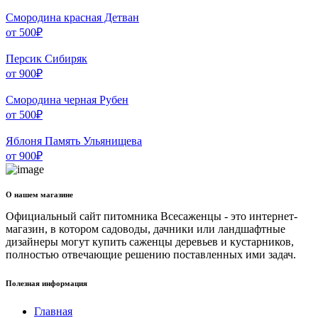
Смородина красная Детван
от
500
₽
Персик Сибиряк
от
900
₽
Смородина черная Рубен
от
500
₽
Яблоня Память Ульянищева
от
900
₽
О нашем магазине
Официальный сайт питомника Всесаженцы - это интернет-
магазин, в котором садоводы, дачники или ландшафтные
дизайнеры могут купить саженцы деревьев и кустарников,
полностью отвечающие решению поставленных ими задач.
Полезная информация
Главная