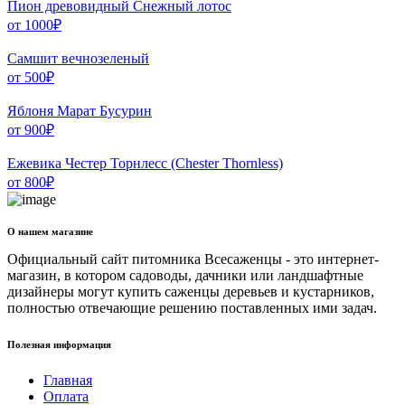
Пион древовидный Снежный лотос
от
1000
₽
Самшит вечнозеленый
от
500
₽
Яблоня Марат Бусурин
от
900
₽
Ежевика Честер Торнлесс (Chester Thornless)
от
800
₽
О нашем магазине
Официальный сайт питомника Всесаженцы - это интернет-
магазин, в котором садоводы, дачники или ландшафтные
дизайнеры могут купить саженцы деревьев и кустарников,
полностью отвечающие решению поставленных ими задач.
Полезная информация
Главная
Оплата