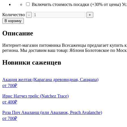
Включить стоимость посадки (+30% от цены)
Ус
Количество
В корзину
Описание
Интернет-магазин питомника Всесаженцы предлагает купить к
региона. Мы доставим ваш товар: Яблоня Болотовское по Моск
Новинки саженцев
Акация желтая (Карагана древовидная, Caragana)
от
700
₽
Ирис Натчез трейс (Natchez Trace)
от
400
₽
Роза Пич Аваланш (или Аваланж, Peach Avalanche)
от
700
₽