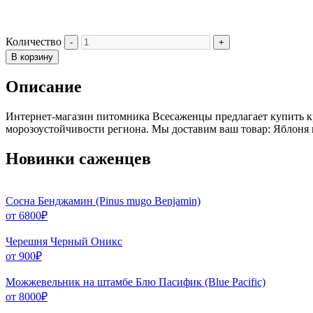
Количество
В корзину
Описание
Интернет-магазин питомника Всесаженцы предлагает купить к
морозоустойчивости региона. Мы доставим ваш товар: Яблоня 
Новинки саженцев
Сосна Бенджамин (Pinus mugo Benjamin)
от
6800
₽
Черешня Черный Оникс
от
900
₽
Можжевельник на штамбе Блю Пасифик (Blue Pacific)
от
8000
₽