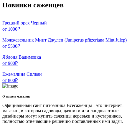
Новинки саженцев
Грецкий орех Черный
от
1000
₽
Можжевельник Минт Джулеп (Juniperus pfitzeriana Mint Julep)
от
5500
₽
Яблоня Вадимовка
от
900
₽
Ежемалина Силван
от
800
₽
О нашем магазине
Официальный сайт питомника Всесаженцы - это интернет-
магазин, в котором садоводы, дачники или ландшафтные
дизайнеры могут купить саженцы деревьев и кустарников,
полностью отвечающие решению поставленных ими задач.