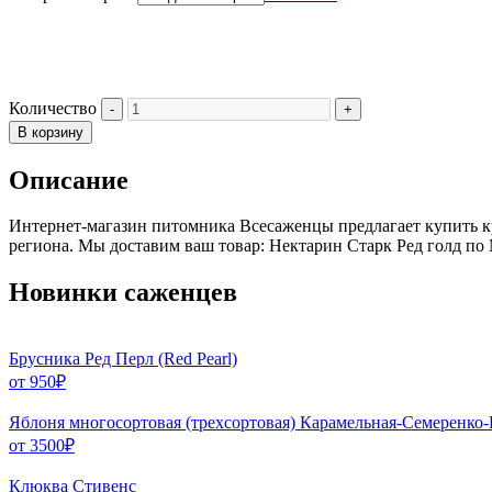
Количество
В корзину
Описание
Интернет-магазин питомника Всесаженцы предлагает купить к
региона. Мы доставим ваш товар: Нектарин Старк Ред голд по
Новинки саженцев
Брусника Ред Перл (Red Pearl)
от
950
₽
Яблоня многосортовая (трехсортовая) Карамельная-Семеренко
от
3500
₽
Клюква Стивенс