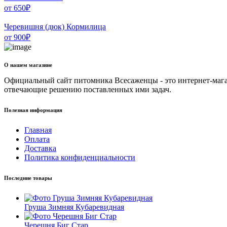
от
650
₽
Черевишня (дюк) Кормилица
от
900
₽
О нашем магазине
Официальный сайт питомника Всесаженцы - это интернет-мага
отвечающие решению поставленных ими задач.
Полезная информация
Главная
Оплата
Доставка
Политика конфиденциальности
Последние товары
Груша Зимняя Кубаревидная
Черешня Биг Стар