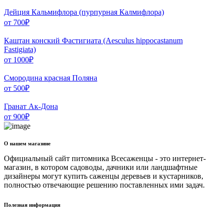
Дейция Кальмифлора (пурпурная Калмифлора)
от
700
₽
Каштан конский Фастигиата (Aesculus hippocastanum
Fastigiata)
от
1000
₽
Смородина красная Поляна
от
500
₽
Гранат Ак-Дона
от
900
₽
О нашем магазине
Официальный сайт питомника Всесаженцы - это интернет-
магазин, в котором садоводы, дачники или ландшафтные
дизайнеры могут купить саженцы деревьев и кустарников,
полностью отвечающие решению поставленных ими задач.
Полезная информация