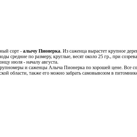
ный сорт -
алычу Пионерка
. Из саженца вырастет крупное дере
ы средние по размеру, круглые, весят около 25 гр., при созрев
онцу июля - началу августа.
рупномеры и саженцы Алыча Пионерка по хорошей цене. Все сор
кой области, также его можно забрать самовывозом в питомник