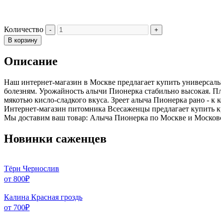
Количество
В корзину
Описание
Наш интернет-магазин в Москве предлагает купить универсаль
болезням. Урожайность алычи Пионерка стабильно высокая. Плод
мякотью кисло-сладкого вкуса. Зреет алыча Пионерка рано - к к
Интернет-магазин питомника Всесаженцы предлагает купить к
Мы доставим ваш товар: Алыча Пионерка по Москве и Московс
Новинки саженцев
Тёрн Чернослив
от
800
₽
Калина Красная гроздь
от
700
₽