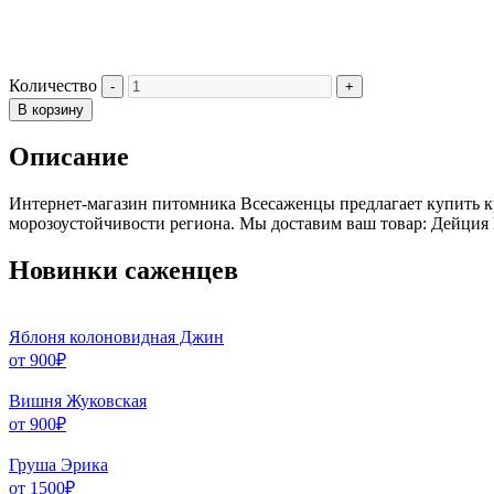
Количество
В корзину
Описание
Интернет-магазин питомника Всесаженцы предлагает купить кр
морозоустойчивости региона. Мы доставим ваш товар: Дейция Р
Новинки саженцев
Яблоня колоновидная Джин
от
900
₽
Вишня Жуковская
от
900
₽
Груша Эрика
от
1500
₽