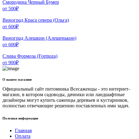
Смородина Черный Бумер
от
500
₽
Виноград Краса севера (Ольга)
от
600
₽
Виноград Алешкин (Алешенькин)
от
600
₽
Слива Формоза (Formoza)
от
900
₽
О нашем магазине
Официальный сайт питомника Всесаженцы - это интернет-
магазин, в котором садоводы, дачники или ландшафтные
дизайнеры могут купить саженцы деревьев и кустарников,
полностью отвечающие решению поставленных ими задач.
Полезная информация
Главная
Оплата