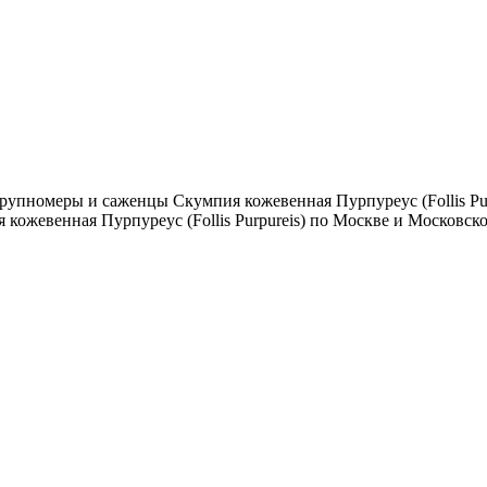
упномеры и саженцы Скумпия кожевенная Пурпуреус (Follis Purp
кожевенная Пурпуреус (Follis Purpureis) по Москве и Московск