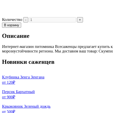
Количество
В корзину
Описание
Интернет-магазин питомника Всесаженцы предлагает купить кр
морозоустойчивости региона. Мы доставим ваш товар: Скумпия 
Новинки саженцев
Клубника Зенга Зенгана
от
120
₽
Персик Бархатный
от
900
₽
Крыжовник Зеленый дождь
от
500
₽