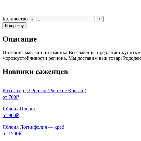
Количество
В корзину
Описание
Интернет-магазин питомника Всесаженцы предлагает купить кр
морозоустойчивости региона. Мы доставим ваш товар: Рододен
Новинки саженцев
Роза Пьер де Ронсар (Pierre de Ronsard)
от
700
₽
Яблоня Поспех
от
900
₽
Яблоня Логинфолия — креб
от
1500
₽