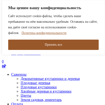
В связи с нагрузкой сейчас обрабатываем заказы только от
Мы ценим вашу конфиденциальность
2000р. Работаем в штатном режиме!
Закрыть
Сайт использует cookie-файлы, чтобы сделать ваше
0
пребывание на нём максимально удобным. Оставаясь на сайте,
0
₽
вы даёте своё согласие на использование cookie-
файлов.
Политика конфиденциальности
Toggle
navigation
Поиск товаров
Принять все
+7 (495) 921-73-33
+7 (985) 921-73-33
0
0
₽
Саженцы
Декоративные кустарники и деревья
Плодовые деревья
Плодовые кустарники
Хвойные деревья и кустарники
Цветы
Земля садовая, инвентарь
Оплата