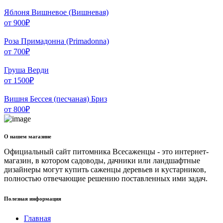
Яблоня Вишневое (Вишневая)
от
900
₽
Роза Примадонна (Primadonna)
от
700
₽
Груша Верди
от
1500
₽
Вишня Бессея (песчаная) Бриз
от
800
₽
О нашем магазине
Официальный сайт питомника Всесаженцы - это интернет-
магазин, в котором садоводы, дачники или ландшафтные
дизайнеры могут купить саженцы деревьев и кустарников,
полностью отвечающие решению поставленных ими задач.
Полезная информация
Главная