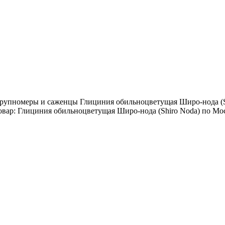
рупномеры и саженцы Глициния обильноцветущая Широ-нода (Shi
вар: Глициния обильноцветущая Широ-нода (Shiro Noda) по Мос