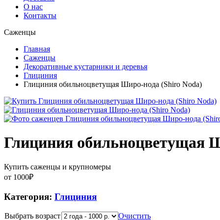
О нас
Контакты
Саженцы
Главная
Саженцы
Декоративные кустарники и деревья
Глициния
Глициния обильноцветущая Широ-нода (Shiro Noda)
Глициния обильноцветущая Ши
Купить саженцы и крупномеры
от
1000
₽
Категория:
Глициния
Выбрать возраст
Очистить