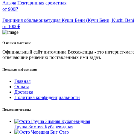
Алыча Нектаринная ароматная
от
900
₽
Глициния обильноцветущая Куши-Бени (Кучи Бени, Kuchi-Beni
от
1000
₽
О нашем магазине
Официальный сайт питомника Всесаженцы - это интернет-мага
отвечающие решению поставленных ими задач.
Полезная информация
Главная
Оплата
Доставка
Политика конфиденциальности
Последние товары
Груша Зимняя Кубаревидная