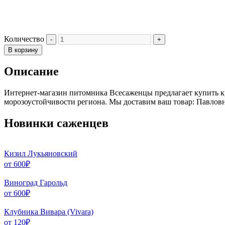
Количество
В корзину
Описание
Интернет-магазин питомника Всесаженцы предлагает купить к
морозоустойчивости региона. Мы доставим ваш товар: Павловн
Новинки саженцев
Кизил Лукьяновский
от
600
₽
Виноград Гарольд
от
600
₽
Клубника Вивара (Vivara)
от
120
₽