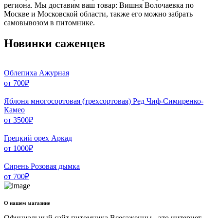
региона. Мы доставим ваш товар: Вишня Волочаевка по
Москве и Московской области, также его можно забрать
самовывозом в питомнике.
Новинки саженцев
Облепиха Ажурная
от
700
₽
Яблоня многосортовая (трехсортовая) Ред Чиф-Симиренко-
Камео
от
3500
₽
Грецкий орех Аркад
от
1000
₽
Сирень Розовая дымка
от
700
₽
О нашем магазине
Официальный сайт питомника Всесаженцы - это интернет-