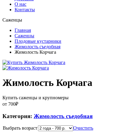
О нас
Контакты
Саженцы
Главная
Саженцы
Плодовые кустарники
Жимолость съедобная
Жимолость Корчага
Жимолость Корчага
Купить саженцы и крупномеры
от
700
₽
Категория:
Жимолость съедобная
Выбрать возраст
Очистить