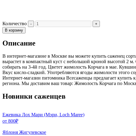
Количество
В корзину
Описание
В интернет-магазине в Москве вы можете купить саженец сорт
вырастет в компактный куст с небольшой кроной высотой 2 м.
собирать на 3-4й год. Цветет жимолость Корчага в мае. Кувшин
Вкус кисло-сладкий. Употребляются ягоды жимолости этого сор
Интернет-магазин питомника Всесаженцы предлагает купить к
региона. Мы доставим ваш товар: Жимолость Корчага по Москв
Новинки саженцев
Ежевика Лох Мари (Мэри, Loch Maree)
от
800
₽
Яблоня Жигулевское