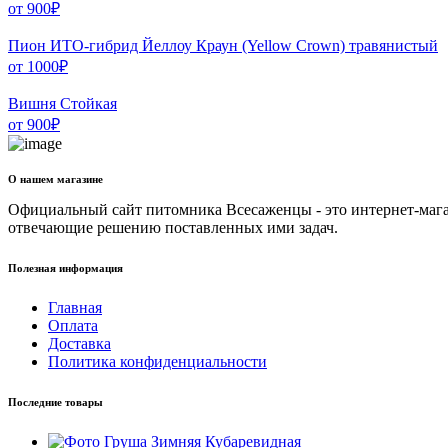
от
900
₽
Пион ИТО-гибрид Йеллоу Краун (Yellow Crown) травянистый
от
1000
₽
Вишня Стойкая
от
900
₽
О нашем магазине
Официальный сайт питомника Всесаженцы - это интернет-мага
отвечающие решению поставленных ими задач.
Полезная информация
Главная
Оплата
Доставка
Политика конфиденциальности
Последние товары