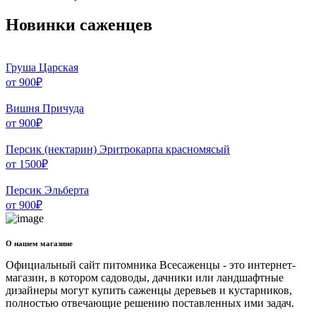
Новинки саженцев
Груша Царская
от
900
₽
Вишня Причуда
от
900
₽
Персик (нектарин) Эритрокарпа красномясый
от
1500
₽
Персик Эльберта
от
900
₽
О нашем магазине
Официальный сайт питомника Всесаженцы - это интернет-
магазин, в котором садоводы, дачники или ландшафтные
дизайнеры могут купить саженцы деревьев и кустарников,
полностью отвечающие решению поставленных ими задач.