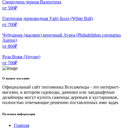
Смородина черная Валентина
от
500
₽
Гортензия древовидная Уайт Болл (White Ball)
от
700
₽
Чубушник (жасмин) венечный Ауреа (Philadelphus coronarius
Aureus)
от
800
₽
Роза Вояж (Voyage)
от
700
₽
О нашем магазине
Официальный сайт питомника Всесаженцы - это интернет-
магазин, в котором садоводы, дачники или ландшафтные
дизайнеры могут купить саженцы деревьев и кустарников,
полностью отвечающие решению поставленных ими задач.
Полезная информация
Главная