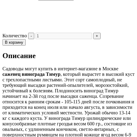
Количество
В корзину
Описание
Садоводы могут купить в интернет-магазине в Москве
саженец винограда Тимур
, который вырастет в высокий куст
с трехлопастными листьями. Этот сорт самоплодный, не
требующий высадки растений-опылителей, морозостойкий,
устойчивый к болезням. Плодоносить виноград Тимур
начинает на 2-3й год после высадки саженца. Созревание
относится к ранним срокам - 105-115 дней после почкования и
приходится на конец июля или начало августа, в зависимости
от климатических условий местности. Урожай обычно 13-14
кг с каждого куста. У винограда Тимур цилиндрические или
конусообразные плотные гроздья весом 600 гр., состоящие из
овальных, с удлиненным кончиком, светло-янтарных, с
поверхностным румянцем на плотной кожице ягод весом 6-9