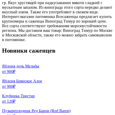
гр. Вкус хрустящей при надкусывании мякоти сладкий с
мускатным запахом. Из винограда этого сорта нередко делают
вкусный изюм. Также его употребляют в свежем виде.
Интернет-магазин питомника Всесаженцы предлагает купить
крупномеры и саженцы Виноград Тимур по хорошей цене.
Все сорта соответствуют требованиям морозоустойчивости
региона. Мы доставим ваш товар: Виноград Тимур по Москве
и Московской области, также его можно забрать самовывозом
в питомнике.
Новинки саженцев
Яблоня дочь Мельбы
от
900
₽
Яблоня Брянское Алое
от
900
₽
Клубника Тристар
от
120
₽
Пузыреплодник Ред Барон (Red Baron)