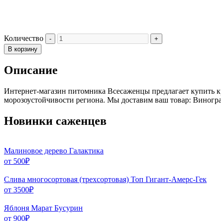
Количество
В корзину
Описание
Интернет-магазин питомника Всесаженцы предлагает купить к
морозоустойчивости региона. Мы доставим ваш товар: Виногр
Новинки саженцев
Малиновое дерево Галактика
от
500
₽
Слива многосортовая (трехсортовая) Топ Гигант-Амерс-Гек
от
3500
₽
Яблоня Марат Бусурин
от
900
₽