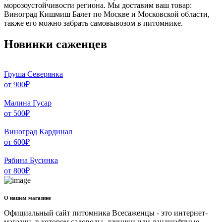
морозоустойчивости региона. Мы доставим ваш товар:
Виноград Кишмиш Балет по Москве и Московской области,
также его можно забрать самовывозом в питомнике.
Новинки саженцев
Груша Северянка
от
900
₽
Малина Гусар
от
500
₽
Виноград Кардинал
от
600
₽
Рябина Бусинка
от
800
₽
О нашем магазине
Официальный сайт питомника Всесаженцы - это интернет-
магазин, в котором садоводы, дачники или ландшафтные