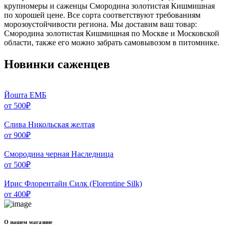
крупномеры и саженцы Смородина золотистая Кишмишная
по хорошей цене. Все сорта соответствуют требованиям
морозоустойчивости региона. Мы доставим ваш товар:
Смородина золотистая Кишмишная по Москве и Московской
области, также его можно забрать самовывозом в питомнике.
Новинки саженцев
Йошта ЕМБ
от
500
₽
Слива Никольская желтая
от
900
₽
Смородина черная Наследница
от
500
₽
Ирис Флорентайн Силк (Florentine Silk)
от
400
₽
О нашем магазине