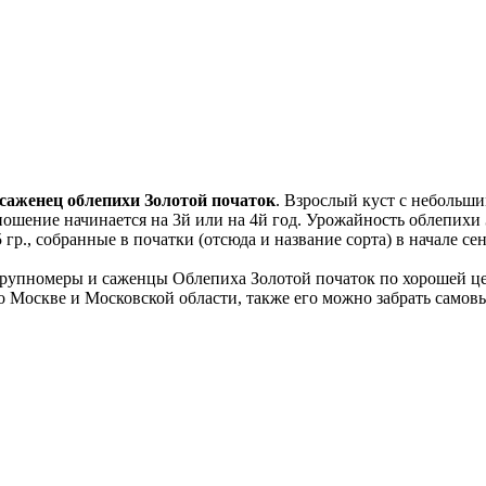
саженец облепихи Золотой початок
. Взрослый куст с небольши
ошение начинается на 3й или на 4й год. Урожайность облепихи З
5 гр., собранные в початки (отсюда и название сорта) в начале 
рупномеры и саженцы Облепиха Золотой початок по хорошей цен
о Москве и Московской области, также его можно забрать самов