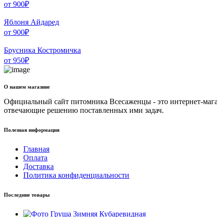
от
900
₽
Яблоня Айдаред
от
900
₽
Брусника Костромичка
от
950
₽
О нашем магазине
Официальный сайт питомника Всесаженцы - это интернет-мага
отвечающие решению поставленных ими задач.
Полезная информация
Главная
Оплата
Доставка
Политика конфиденциальности
Последние товары