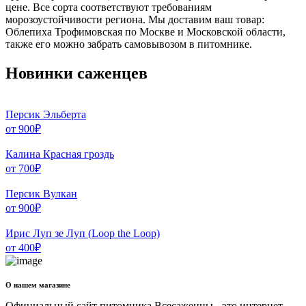
цене. Все сорта соответствуют требованиям
морозоустойчивости региона. Мы доставим ваш товар:
Облепиха Трофимовская по Москве и Московской области,
также его можно забрать самовывозом в питомнике.
Новинки саженцев
Персик Эльберта
от
900
₽
Калина Красная гроздь
от
700
₽
Персик Вулкан
от
900
₽
Ирис Луп зе Луп (Loop the Loop)
от
400
₽
О нашем магазине
Официальный сайт питомника Всесаженцы - это интернет-