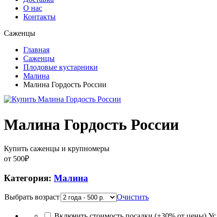
О нас
Контакты
Саженцы
Главная
Саженцы
Плодовые кустарники
Малина
Малина Гордость России
Малина Гордость России
Купить саженцы и крупномеры
от
500
₽
Категория:
Малина
Выбрать возраст
Очистить
Включить стоимость посадки (+30% от цены)
Ус