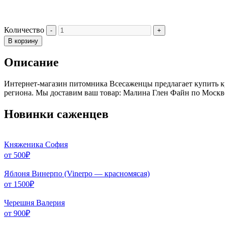
Количество
В корзину
Описание
Интернет-магазин питомника Всесаженцы предлагает купить к
региона. Мы доставим ваш товар: Малина Глен Файн по Москве
Новинки саженцев
Княженика София
от
500
₽
Яблоня Винерпо (Vinerpo — красномясая)
от
1500
₽
Черешня Валерия
от
900
₽