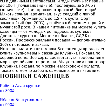
см и длинными цветоносами. Ягоды крупные: первые
до 100 г (тюльпановидные), последующие 28-65 г
(конические). Цвет оранжево-красный, блестящий.
Мякоть сочная, ароматная, вкус сладкий с легкой
кислинкой. Урожайность до 1,2 кг с куста. Сорт
зимостойкий (до -20°C), устойчив к болезням корней и
мучнистой росе. В нашем питомнике вы можете купить
саженцы — от молодых до подросших кустиков.
Доставка: курьер по Москве и области, СДЭК по
России. Профессиональная посадка — дополнительно
30% от стоимости заказа.
Интернет-магазин питомника Всесаженцы предлагает
купить крупномеры и саженцы Клубника Роксана по
хорошей цене. Все сорта соответствуют требованиям
морозоустойчивости региона. Мы доставим ваш товар:
Клубника Роксана по Москве и Московской области,
также его можно забрать самовывозом в питомнике.
НОВИНКИ САЖЕНЦЕВ
Рябина Алая крупная
от
800
₽
Яблоня Беркутовское
от
900
₽