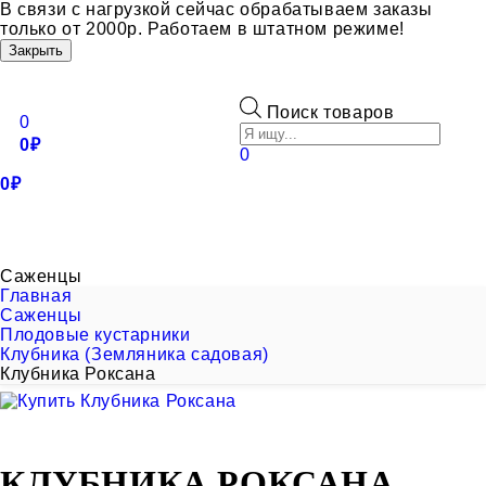
В связи с нагрузкой сейчас обрабатываем заказы
только от 2000р. Работаем в штатном режиме!
Закрыть
Toggle
navigation
Поиск товаров
0
0
₽
0
0
₽
+7 (495) 921-73-33
+7 (985) 921-73-33
САЖЕНЦЫ
ОПЛАТА
ДОСТАВКА
О НАС
КОНТАКТЫ
Саженцы
Главная
Саженцы
Плодовые кустарники
Клубника (Земляника садовая)
Клубника Роксана
КЛУБНИКА РОКСАНА