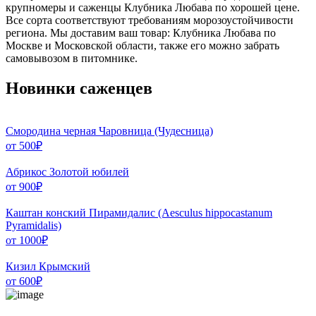
крупномеры и саженцы Клубника Любава по хорошей цене.
Все сорта соответствуют требованиям морозоустойчивости
региона. Мы доставим ваш товар: Клубника Любава по
Москве и Московской области, также его можно забрать
самовывозом в питомнике.
Новинки саженцев
Смородина черная Чаровница (Чудесница)
от
500
₽
Абрикос Золотой юбилей
от
900
₽
Каштан конский Пирамидалис (Aesculus hippocastanum
Pyramidalis)
от
1000
₽
Кизил Крымский
от
600
₽