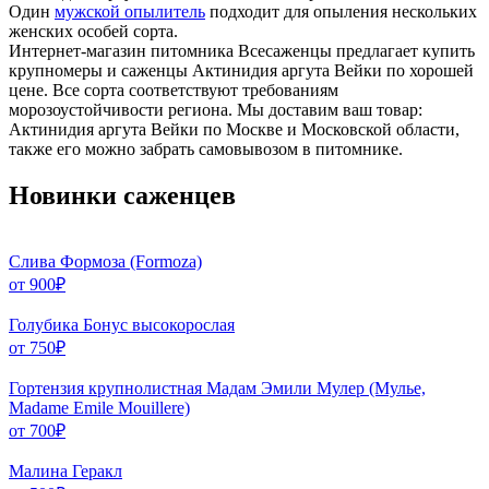
Один
мужской опылитель
подходит для опыления нескольких
женских особей сорта.
Интернет-магазин питомника Всесаженцы предлагает купить
крупномеры и саженцы Актинидия аргута Вейки по хорошей
цене. Все сорта соответствуют требованиям
морозоустойчивости региона. Мы доставим ваш товар:
Актинидия аргута Вейки по Москве и Московской области,
также его можно забрать самовывозом в питомнике.
Новинки саженцев
Слива Формоза (Formoza)
от
900
₽
Голубика Бонус высокорослая
от
750
₽
Гортензия крупнолистная Мадам Эмили Мулер (Мулье,
Madame Emile Mouillere)
от
700
₽
Малина Геракл