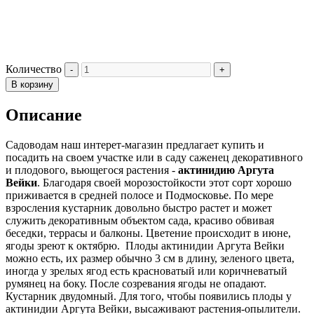
Количество
В корзину
Описание
Садоводам наш интерет-магазин предлагает купить и
посадить на своем участке или в саду саженец декоративного
и плодового, вьющегося растения -
актинидию Аргута
Вейки
. Благодаря своей морозостойкости этот сорт хорошо
приживается в средней полосе и Подмосковье. По мере
взросления кустарник довольно быстро растет и может
служить декоративным объектом сада, красиво обвивая
беседки, террасы и балконы. Цветение происходит в июне,
ягоды зреют к октябрю. Плоды актинидии Аргута Вейки
можно есть, их размер обычно 3 см в длину, зеленого цвета,
иногда у зрелых ягод есть красноватый или коричневатый
румянец на боку. После созревания ягоды не опадают.
Кустарник двудомный. Для того, чтобы появились плоды у
актинидии Аргута Вейки, высаживают растения-опылители.