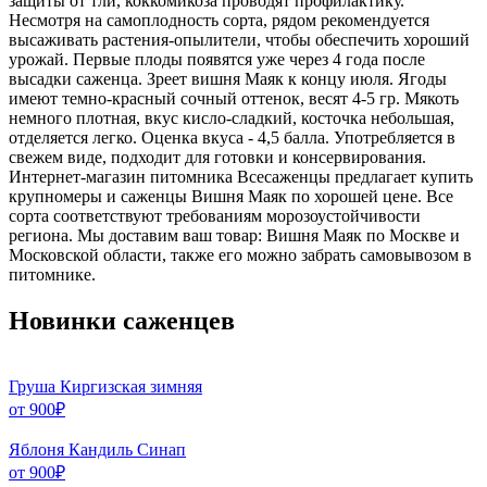
защиты от тли, коккомикоза проводят профилактику.
Несмотря на самоплодность сорта, рядом рекомендуется
высаживать растения-опылители, чтобы обеспечить хороший
урожай. Первые плоды появятся уже через 4 года после
высадки саженца. Зреет вишня Маяк к концу июля. Ягоды
имеют темно-красный сочный оттенок, весят 4-5 гр. Мякоть
немного плотная, вкус кисло-сладкий, косточка небольшая,
отделяется легко. Оценка вкуса - 4,5 балла. Употребляется в
свежем виде, подходит для готовки и консервирования.
Интернет-магазин питомника Всесаженцы предлагает купить
крупномеры и саженцы Вишня Маяк по хорошей цене. Все
сорта соответствуют требованиям морозоустойчивости
региона. Мы доставим ваш товар: Вишня Маяк по Москве и
Московской области, также его можно забрать самовывозом в
питомнике.
Новинки саженцев
Груша Киргизская зимняя
от
900
₽
Яблоня Кандиль Синап
от
900
₽